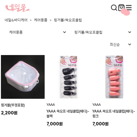
네일&바디케어
케어용품
핑거볼/쏙오프클립
YAAA
YAAA
핑거볼(뚜껑포함)
YAAA 쏙오프 네일클립(패디)-
YAAA 쏙오프 네일클립(패디)-
2,200원
블랙
핑크
7,000원
7,000원