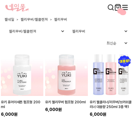
젤네일
젤리무버/젤클렌져
젤리무버
유키 퓨어아세톤 펌프형 200
유키 젤리무버 펌프형 200ml
유키 젤클리너/리무버/브러쉬클
ml
리너 대용량 250ml 3종 택1
6,000원
6,000원
6,000원