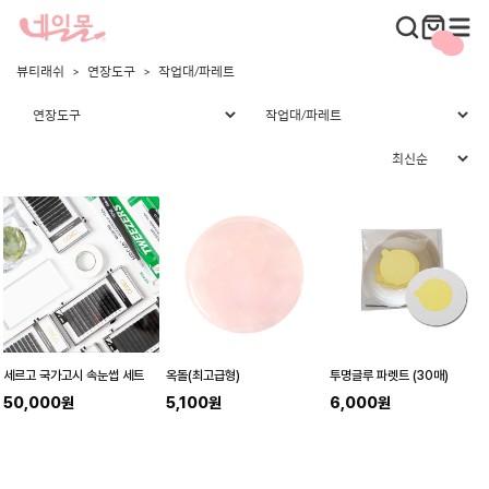
뷰티래쉬
연장도구
작업대/파레트
세르고 국가고시 속눈썹 세트
옥돌(최고급형)
투명글루 파렛트 (30매)
50,000원
5,100원
6,000원