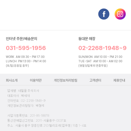
인터넷 주문/배송문의
동대문 매장
031-595-1956
02-2268-1948~9
WORK
AM 09:30 ~ PM 17:00
SUN/MON
AM 10:00 ~ PM 21:00
LUNCH
PM 13:00 ~ PM 14:00
TUE~SAT
AM 10:00 ~ AM 02:00
(토/일/공휴일 휴무)
(명절당일제외 연중무휴)
회사소개
이용약관
개인정보처리방침
고객센터
제휴안내
업체명 : 네일몰 주식회사
대표이사 : 박세재
전화번호 : 02-2268-1948~9
개인정보관리담당자 : 박형석
사업자등록번호 : 201-86-18878
통신판매업신고번호 : 2011-서울중구-0037호
주소 : 서울시 중구 장충단로 263 밀리오레(업무동) 16층 1~4호