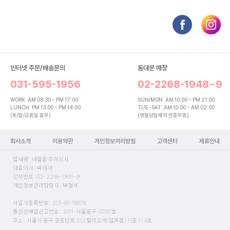
인터넷 주문/배송문의
동대문 매장
031-595-1956
02-2268-1948~9
WORK
AM 09:30 ~ PM 17:00
SUN/MON
AM 10:00 ~ PM 21:00
LUNCH
PM 13:00 ~ PM 14:00
TUE~SAT
AM 10:00 ~ AM 02:00
(토/일/공휴일 휴무)
(명절당일제외 연중무휴)
회사소개
이용약관
개인정보처리방침
고객센터
제휴안내
업체명 : 네일몰 주식회사
대표이사 : 박세재
전화번호 : 02-2268-1948~9
개인정보관리담당자 : 박형석
사업자등록번호 : 201-86-18878
통신판매업신고번호 : 2011-서울중구-0037호
주소 : 서울시 중구 장충단로 263 밀리오레(업무동) 16층 1~4호