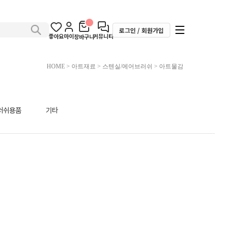
로그인 / 회원가입
좋아요
마이
커뮤니티
장바구니
HOME
>
아트재료
>
스텐실/에어브러쉬
>
아트물감
러쉬용품
기타