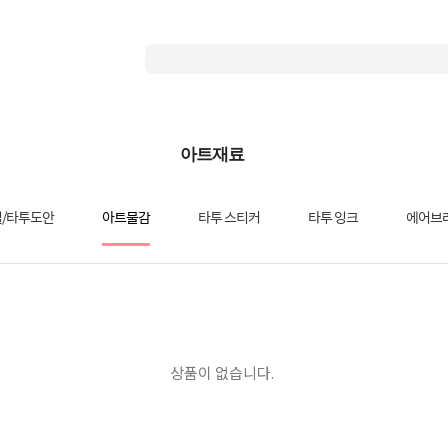
아트재료
/타투도안
아트물감
타투 스티커
타투 잉크
에어브
상품이 없습니다.