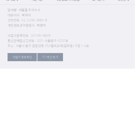
업체명 : 네일몰 주식회사
대표이사 : 박세재
전화번호 : 02-2268-1948~9
개인정보관리담당자 : 박형석
사업자등록번호 : 201-86-18878
통신판매업신고번호 : 2011-서울중구-0037호
주소 : 서울시 중구 장충단로 263 밀리오레(업무동) 16층 1~4호
사업자 정보확인
PC 버전 보기