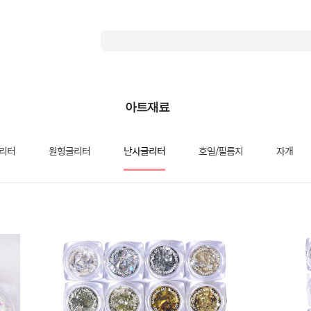
아트재료
리터
원형글리터
난사글리터
호일/필름지
자개