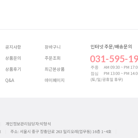
인터넷 주문/배송문의
공지사항
장바구니
031-595-1
상품문의
주문조회
AM 09:30 ~ PM 17:
주중
상품후기
최근본상품
PM 13:00 ~ PM 14:
점심
(토/일/공휴일 휴무)
Q&A
마이페이지
개인정보관리담당자:박형석
호
주소: 서울시 중구 장충단로 263 밀리오레(업무동) 16층 1~4호