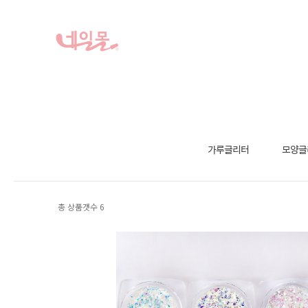
가루글리터
모양글
총 상품갯수
6