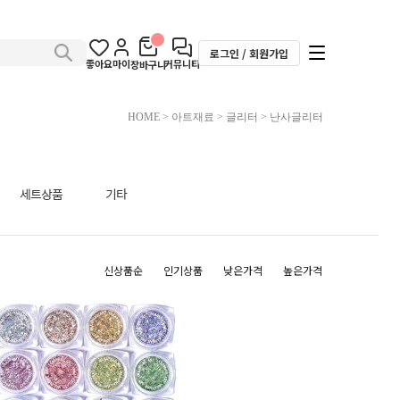
로그인 / 회원가입
좋아요
마이
커뮤니티
장바구니
HOME
>
아트재료
>
글리터
>
난사글리터
세트상품
기타
신상품순
인기상품
낮은가격
높은가격