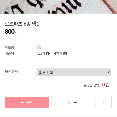
로즈파츠 6종 택1
800
원
적립금
1%
배송비
(조건)
지역별
옵션선택
0
원
총 상품 금액
즉시구매
장바구니
찜