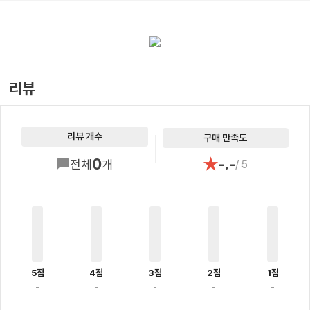
리뷰
리뷰 개수
구매 만족도
★
0
-.-
전체
개
/ 5
5점
4점
3점
2점
1점
-
-
-
-
-