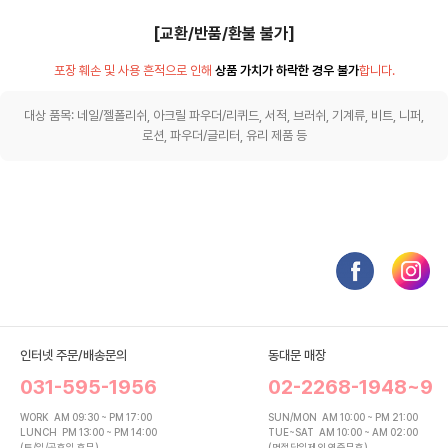
[교환/반품/환불 불가]
포장 훼손 및 사용 흔적으로 인해
상품 가치가 하락한 경우 불가
합니다.
대상 품목: 네일/젤폴리쉬, 아크릴 파우더/리퀴드, 서적, 브러쉬, 기계류, 비트, 니퍼,
로션, 파우더/글리터, 유리 제품 등
인터넷 주문/배송문의
동대문 매장
031-595-1956
02-2268-1948~9
WORK
AM 09:30 ~ PM 17:00
SUN/MON
AM 10:00 ~ PM 21:00
LUNCH
PM 13:00 ~ PM 14:00
TUE~SAT
AM 10:00 ~ AM 02:00
(토/일/공휴일 휴무)
(명절당일제외 연중무휴)