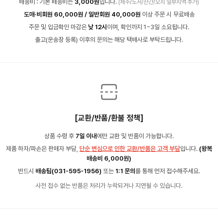
배송비 : 기본 배송비는
3,000원
입니다.
(제주/도서/산간/오지 일부지역 추가)
도매·비회원 60,000원 / 일반회원 40,000원
이상 주문 시 무료배송
주문 및 입금확인 마감은
낮 12시
이며, 확인까지 1~3일 소요됩니다.
출고(운송장 등록) 이후의 문의는 해당 택배사로 부탁드립니다.
[교환/반품/환불 정책]
상품 수령 후
7일 이내
에만 교환 및 반품이 가능합니다.
제품 하자/파손은 판매자 부담,
단순 변심으로 인한 교환/반품은 고객 부담
입니다.
(왕복
배송비 6,000원)
반드시
배송팀(031-595-1956)
또는
1:1 문의
를 통해 먼저 접수해주세요.
사전 접수 없는 반품은 처리가 누락되거나 지연될 수 있습니다.