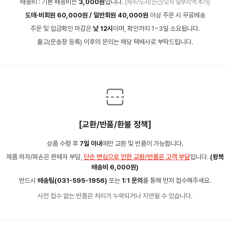
배송비 : 기본 배송비는
3,000원
입니다.
(제주/도서/산간/오지 일부지역 추가)
도매·비회원 60,000원 / 일반회원 40,000원
이상 주문 시 무료배송
주문 및 입금확인 마감은
낮 12시
이며, 확인까지 1~3일 소요됩니다.
출고(운송장 등록) 이후의 문의는 해당 택배사로 부탁드립니다.
[교환/반품/환불 정책]
상품 수령 후
7일 이내
에만 교환 및 반품이 가능합니다.
제품 하자/파손은 판매자 부담,
단순 변심으로 인한 교환/반품은 고객 부담
입니다.
(왕복
배송비 6,000원)
반드시
배송팀(031-595-1956)
또는
1:1 문의
를 통해 먼저 접수해주세요.
사전 접수 없는 반품은 처리가 누락되거나 지연될 수 있습니다.