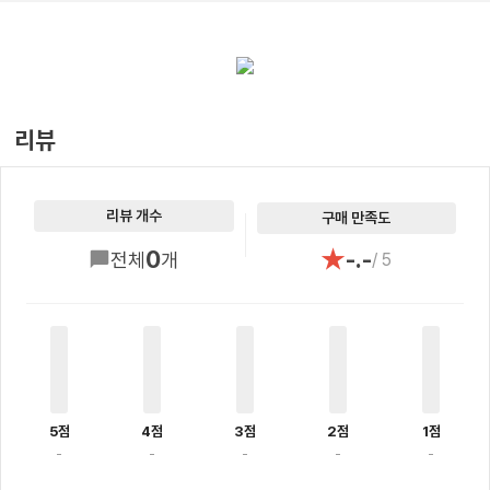
리뷰
리뷰 개수
구매 만족도
★
0
-.-
전체
개
/ 5
5점
4점
3점
2점
1점
-
-
-
-
-