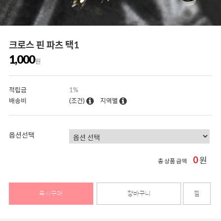
크로스 핀 파츠 택1
1,000
원
적립금
1%
배송비
(조건)
지역별
옵션선택
0
원
총 상품 금액
즉시구매
장바구니
찜