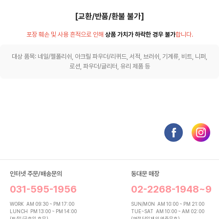
[교환/반품/환불 불가]
포장 훼손 및 사용 흔적으로 인해
상품 가치가 하락한 경우 불가
합니다.
대상 품목: 네일/젤폴리쉬, 아크릴 파우더/리퀴드, 서적, 브러쉬, 기계류, 비트, 니퍼,
로션, 파우더/글리터, 유리 제품 등
인터넷 주문/배송문의
동대문 매장
031-595-1956
02-2268-1948~9
WORK
AM 09:30 ~ PM 17:00
SUN/MON
AM 10:00 ~ PM 21:00
LUNCH
PM 13:00 ~ PM 14:00
TUE~SAT
AM 10:00 ~ AM 02:00
(토/일/공휴일 휴무)
(명절당일제외 연중무휴)