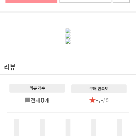
리뷰
리뷰 개수
구매 만족도
★
0
-.-
전체
개
/ 5