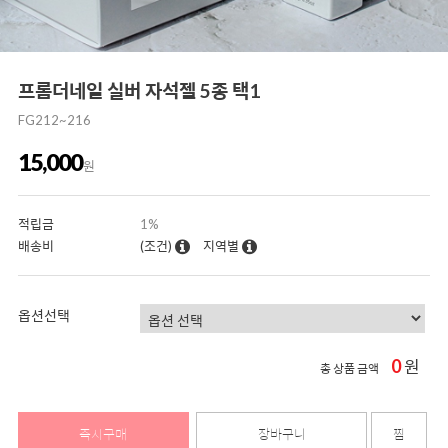
프롬더네일 실버 자석젤 5종 택1
FG212~216
15,000
원
적립금
1%
배송비
(조건)
지역별
옵션선택
0
원
총 상품 금액
즉시구매
장바구니
찜