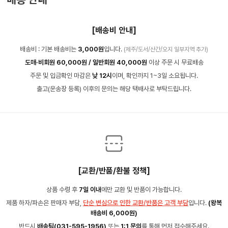
[배송비 안내]
배송비 : 기본 배송비는
3,000원
입니다.
(제주/도서/산간/오지 일부지역 추가)
도매·비회원 60,000원 / 일반회원 40,000원
이상 주문 시 무료배송
주문 및 입금확인 마감은
낮 12시
이며, 확인까지 1~3일 소요됩니다.
출고(운송장 등록) 이후의 문의는 해당 택배사로 부탁드립니다.
[교환/반품/환불 정책]
상품 수령 후
7일 이내
에만 교환 및 반품이 가능합니다.
제품 하자/파손은 판매자 부담,
단순 변심으로 인한 교환/반품은 고객 부담
입니다.
(왕복
배송비 6,000원)
반드시
배송팀(031-595-1956)
또는
1:1 문의
를 통해 먼저 접수해주세요.