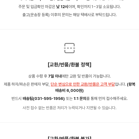
주문 및 입금확인 마감은
낮 12시
이며, 확인까지 1~3일 소요됩니다.
출고(운송장 등록) 이후의 문의는 해당 택배사로 부탁드립니다.
[교환/반품/환불 정책]
상품 수령 후
7일 이내
에만 교환 및 반품이 가능합니다.
제품 하자/파손은 판매자 부담,
단순 변심으로 인한 교환/반품은 고객 부담
입니다.
(왕복
배송비 6,000원)
반드시
배송팀(031-595-1956)
또는
1:1 문의
를 통해 먼저 접수해주세요.
사전 접수 없는 반품은 처리가 누락되거나 지연될 수 있습니다.
[교환/반품/환불 불가]