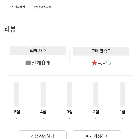
리뷰
리뷰 개수
구매 만족도
★
0
-.-
전체
개
/ 5
5점
4점
3점
2점
1점
-
-
-
-
-
리뷰 작성하기
후기 작성하기