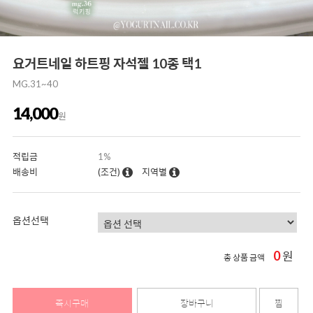
요거트네일 하트핑 자석젤 10종 택1
MG.31~40
14,000
원
적립금
1%
배송비
(조건)
지역별
옵션선택
0
원
총 상품 금액
즉시구매
장바구니
찜