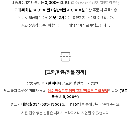
배송비 : 기본 배송비는
3,000원
입니다.
(제주/도서/산간/오지 일부지역 추가)
도매·비회원 60,000원 / 일반회원 40,000원
이상 주문 시 무료배송
주문 및 입금확인 마감은
낮 12시
이며, 확인까지 1~3일 소요됩니다.
출고(운송장 등록) 이후의 문의는 해당 택배사로 부탁드립니다.
[교환/반품/환불 정책]
상품 수령 후
7일 이내
에만 교환 및 반품이 가능합니다.
제품 하자/파손은 판매자 부담,
단순 변심으로 인한 교환/반품은 고객 부담
입니다.
(왕복
배송비 6,000원)
반드시
배송팀(031-595-1956)
또는
1:1 문의
를 통해 먼저 접수해주세요.
사전 접수 없는 반품은 처리가 누락되거나 지연될 수 있습니다.