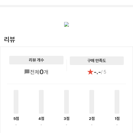
리뷰
리뷰 개수
구매 만족도
★
0
-.-
전체
개
/ 5
5점
4점
3점
2점
1점
-
-
-
-
-