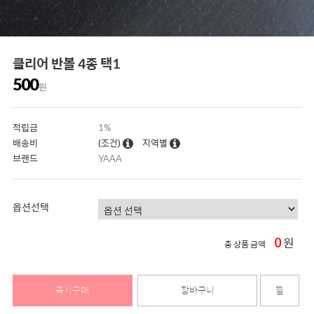
클리어 반볼 4종 택1
500
원
적립금
1%
배송비
(조건)
지역별
브랜드
YAAA
옵션선택
0
원
총 상품 금액
즉시구매
장바구니
찜