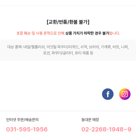
[교환/반품/환불 불가]
포장 훼손 및 사용 흔적으로 인해
상품 가치가 하락한 경우 불가
합니다.
대상 품목: 네일/젤폴리쉬, 아크릴 파우더/리퀴드, 서적, 브러쉬, 기계류, 비트, 니퍼,
로션, 파우더/글리터, 유리 제품 등
인터넷 주문/배송문의
동대문 매장
031-595-1956
02-2268-1948~9