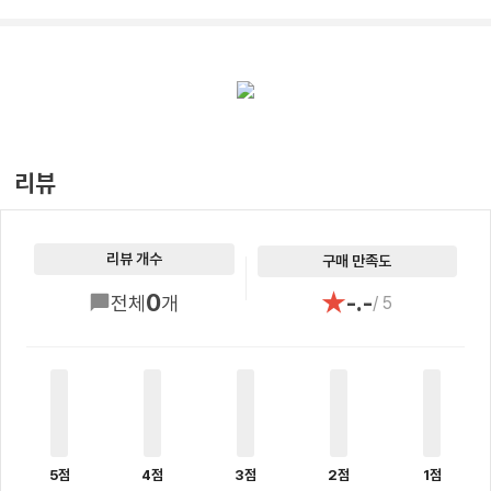
리뷰
리뷰 개수
구매 만족도
★
0
-.-
전체
개
/ 5
5점
4점
3점
2점
1점