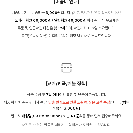
[배송비 안내]
배송비 : 기본 배송비는
3,000원
입니다.
(제주/도서/산간/오지 일부지역 추가)
도매·비회원 60,000원 / 일반회원 40,000원
이상 주문 시 무료배송
주문 및 입금확인 마감은
낮 12시
이며, 확인까지 1~3일 소요됩니다.
출고(운송장 등록) 이후의 문의는 해당 택배사로 부탁드립니다.
[교환/반품/환불 정책]
상품 수령 후
7일 이내
에만 교환 및 반품이 가능합니다.
제품 하자/파손은 판매자 부담,
단순 변심으로 인한 교환/반품은 고객 부담
입니다.
(왕복
배송비 6,000원)
반드시
배송팀(031-595-1956)
또는
1:1 문의
를 통해 먼저 접수해주세요.
사전 접수 없는 반품은 처리가 누락되거나 지연될 수 있습니다.