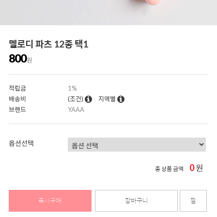
멜로디 파츠 12종 택1
800
원
적립금
1%
배송비
(조건)
지역별
브랜드
YAAA
옵션선택
0
원
총 상품 금액
즉시구매
장바구니
찜