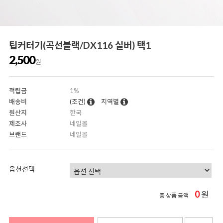
팁커터기(곡선블랙/DX116 실버) 택1
2,500
원
적립금
1%
배송비
(조건)
지역별
원산지
한국
제조사
네일몰
브랜드
네일몰
옵션선택
0
원
총 상품 금액