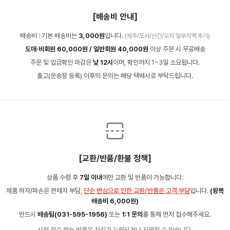
[배송비 안내]
배송비 : 기본 배송비는
3,000원
입니다.
(제주/도서/산간/오지 일부지역 추가)
도매·비회원 60,000원 / 일반회원 40,000원
이상 주문 시 무료배송
주문 및 입금확인 마감은
낮 12시
이며, 확인까지 1~3일 소요됩니다.
출고(운송장 등록) 이후의 문의는 해당 택배사로 부탁드립니다.
[교환/반품/환불 정책]
상품 수령 후
7일 이내
에만 교환 및 반품이 가능합니다.
제품 하자/파손은 판매자 부담,
단순 변심으로 인한 교환/반품은 고객 부담
입니다.
(왕복
배송비 6,000원)
반드시
배송팀(031-595-1956)
또는
1:1 문의
를 통해 먼저 접수해주세요.
사전 접수 없는 반품은 처리가 누락되거나 지연될 수 있습니다.