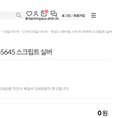
로그인 / 회원가입
좋아요
마이
커뮤니티
장바구니
>
네일스티커
>
[기타] 네일스티커
> 토모니 레터링 스티커-To5645 스크립트 실버
5645 스크립트 실버
,000원 미만시 배송비 3,000원이 청구됩니다.
0
원