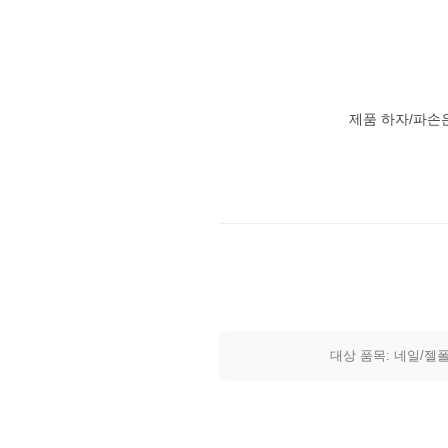
제품 하자/파손
대상 품목: 네일/젤폴