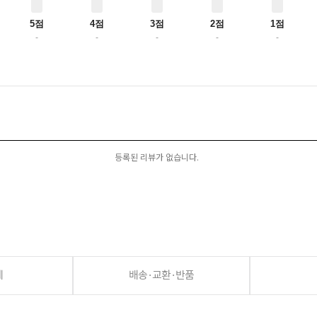
5점
4점
3점
2점
1점
-
-
-
-
-
등록된 리뷰가 없습니다.
세
배송·교환·반품