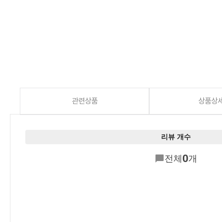
관련상품
상품상
리뷰 개수
0
전체
개