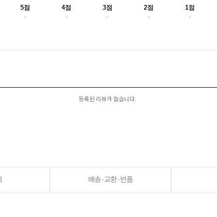
5점
4점
3점
2점
1점
-
-
-
-
-
등록된 리뷰가 없습니다.
세
배송·교환·반품