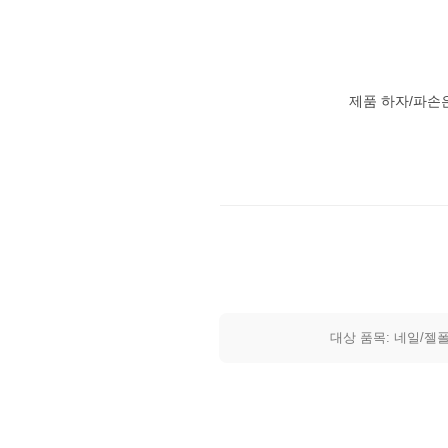
제품 하자/파손
대상 품목: 네일/젤폴