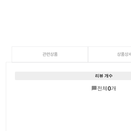
관련상품
상품상
리뷰 개수
0
전체
개