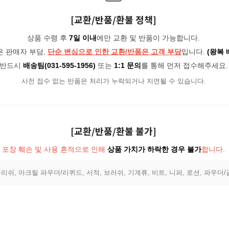
[교환/반품/환불 정책]
상품 수령 후
7일 이내
에만 교환 및 반품이 가능합니다.
은 판매자 부담,
단순 변심으로 인한 교환/반품은 고객 부담
입니다.
(왕복 
반드시
배송팀(031-595-1956)
또는
1:1 문의
를 통해 먼저 접수해주세요.
사전 접수 없는 반품은 처리가 누락되거나 지연될 수 있습니다.
[교환/반품/환불 불가]
포장 훼손 및 사용 흔적으로 인해
상품 가치가 하락한 경우 불가
합니다.
리쉬, 아크릴 파우더/리퀴드, 서적, 브러쉬, 기계류, 비트, 니퍼, 로션, 파우더/