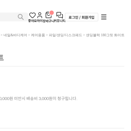
로그인 / 회원가입
좋아요
마이
커뮤니티
장바구니
>
네일&바디케어
>
케어용품
>
파일/샌딩/디스크패드
> 샌딩블럭 180그릿 화이트
트
,000원 미만시 배송비 3,000원이 청구됩니다.