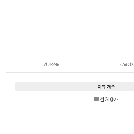
관련상품
상품상
리뷰 개수
0
전체
개