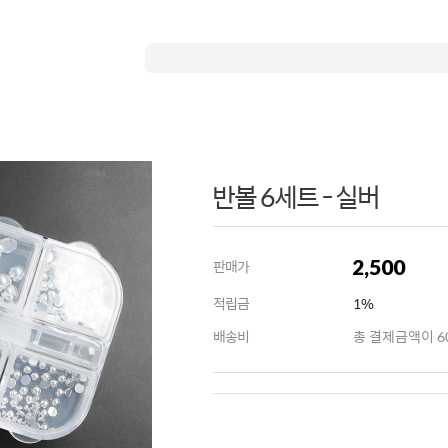
반볼 6세트 - 실버
2,500
판매가
적립금
1%
배송비
총 결제금액이 60