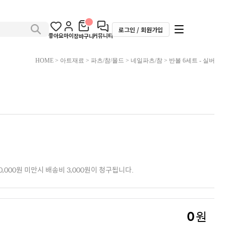
로그인 / 회원가입
좋아요
마이
커뮤니티
장바구니
HOME
>
아트재료
>
파츠/참/몰드
>
네일파츠/참
> 반볼 6세트 - 실버
,000원 미만시 배송비 3,000원이 청구됩니다.
0
원