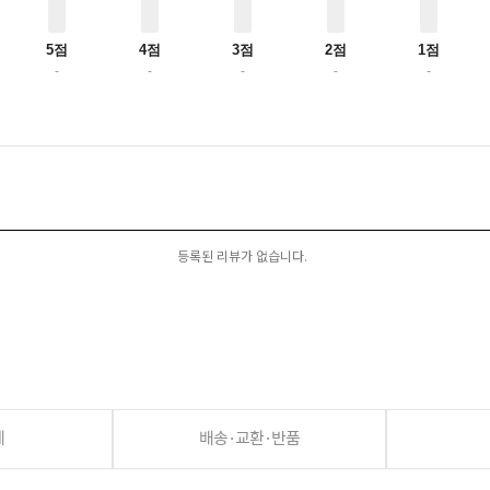
5점
4점
3점
2점
1점
-
-
-
-
-
등록된 리뷰가 없습니다.
세
배송·교환·반품