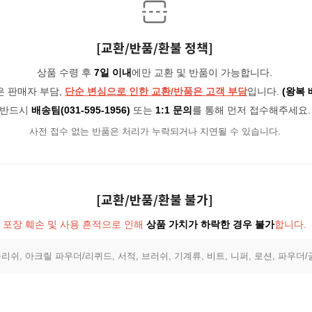
[교환/반품/환불 정책]
상품 수령 후
7일 이내
에만 교환 및 반품이 가능합니다.
은 판매자 부담,
단순 변심으로 인한 교환/반품은 고객 부담
입니다.
(왕복 
반드시
배송팀(031-595-1956)
또는
1:1 문의
를 통해 먼저 접수해주세요.
사전 접수 없는 반품은 처리가 누락되거나 지연될 수 있습니다.
[교환/반품/환불 불가]
포장 훼손 및 사용 흔적으로 인해
상품 가치가 하락한 경우 불가
합니다.
리쉬, 아크릴 파우더/리퀴드, 서적, 브러쉬, 기계류, 비트, 니퍼, 로션, 파우더/