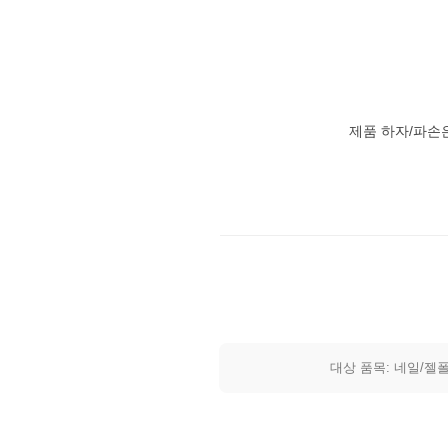
제품 하자/파손
대상 품목: 네일/젤폴