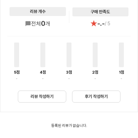
리뷰 개수
구매 만족도
★
0
-.-
전체
개
/ 5
5점
4점
3점
2점
1점
-
-
-
-
-
리뷰 작성하기
후기 작성하기
등록된 리뷰가 없습니다.