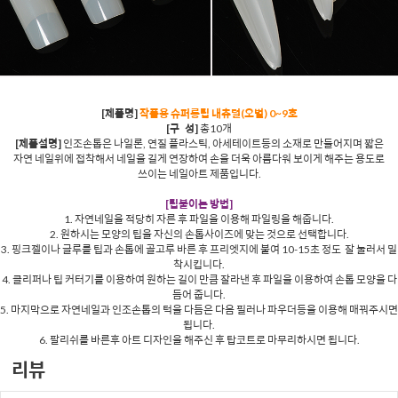
[제품명]
작품용 슈퍼롱팁 내츄럴(오벌) 0~9호
[구 성]
총10개
[제품설명]
인조손톱은 나일론, 연질 플라스틱, 아세테이트등의 소재로 만들어지며 짧은
자연 네일위에 접착해서 네일을 길게 연장하여 손을 더욱 아름다워 보이게 해주는 용도로
쓰이는 네일아트 제품입니다.
[팁붙이는 방법]
1. 자연네일을 적당히 자른 후 파일을 이용해 파일링을 해줍니다.
2. 원하시는 모양의 팁을 자신의 손톱사이즈에 맞는 것으로 선택합니다.
3. 핑크젤이나 글루를 팁과 손톱에 골고루 바른 후 프리엣지에 붙여 10-15초 정도 잘 눌러서 밀
착시킵니다.
4. 클리퍼나 팁 커터기를 이용하여 원하는 길이 만큼 잘라낸 후 파일을 이용하여 손톱 모양을 다
듬어 줍니다.
5. 마지막으로 자연네일과 인조손톱의 턱을 다듬은 다음 필러나 파우더등을 이용해 매꿔주시면
됩니다.
6. 팔리쉬를 바른후 아트 디자인을 해주신 후 탑코트로 마무리하시면 됩니다.
리뷰