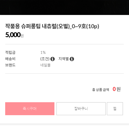
작품용 슈퍼롱팁 내츄럴(오벌)_0~9호(10p)
5,000
원
적립금
1%
배송비
(조건)
지역별
브랜드
네일몰
0
원
총 상품 금액
즉시구매
장바구니
찜