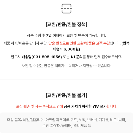
[교환/반품/환불 정책]
상품 수령 후
7일 이내
에만 교환 및 반품이 가능합니다.
제품 하자/파손은 판매자 부담,
단순 변심으로 인한 교환/반품은 고객 부담
입니다.
(왕복
배송비 6,000원)
반드시
배송팀(031-595-1956)
또는
1:1 문의
를 통해 먼저 접수해주세요.
사전 접수 없는 반품은 처리가 누락되거나 지연될 수 있습니다.
[교환/반품/환불 불가]
포장 훼손 및 사용 흔적으로 인해
상품 가치가 하락한 경우 불가
합니다.
대상 품목: 네일/젤폴리쉬, 아크릴 파우더/리퀴드, 서적, 브러쉬, 기계류, 비트, 니퍼,
로션, 파우더/글리터, 유리 제품 등