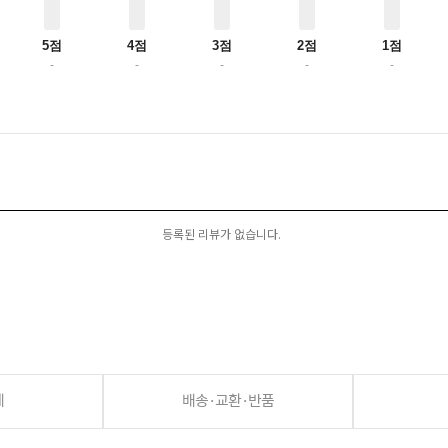
5점
4점
3점
2점
1점
-
-
-
-
-
등록된 리뷰가 없습니다.
세
배송·교환·반품