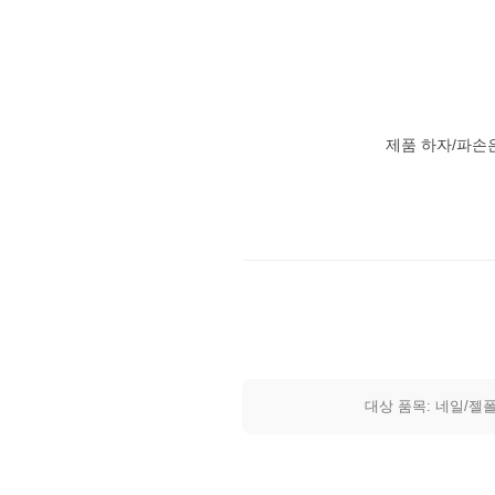
제품 하자/파손
대상 품목: 네일/젤폴