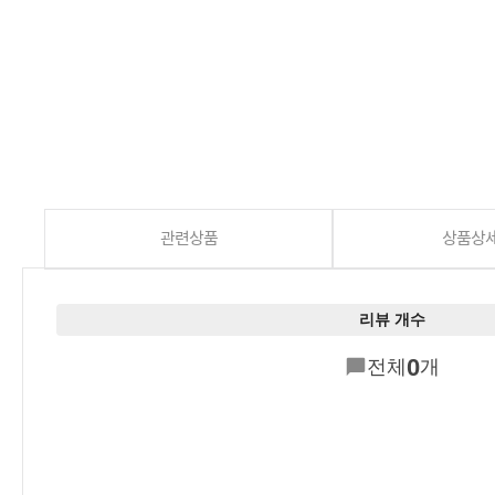
관련상품
상품상
리뷰 개수
0
전체
개