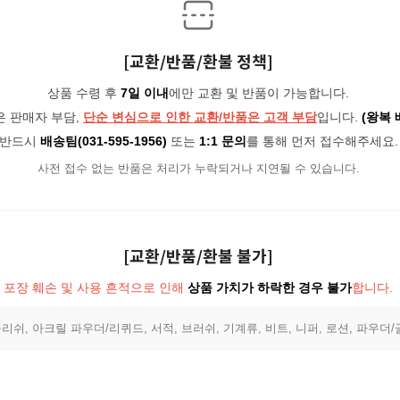
[교환/반품/환불 정책]
상품 수령 후
7일 이내
에만 교환 및 반품이 가능합니다.
은 판매자 부담,
단순 변심으로 인한 교환/반품은 고객 부담
입니다.
(왕복 
반드시
배송팀(031-595-1956)
또는
1:1 문의
를 통해 먼저 접수해주세요.
사전 접수 없는 반품은 처리가 누락되거나 지연될 수 있습니다.
[교환/반품/환불 불가]
포장 훼손 및 사용 흔적으로 인해
상품 가치가 하락한 경우 불가
합니다.
리쉬, 아크릴 파우더/리퀴드, 서적, 브러쉬, 기계류, 비트, 니퍼, 로션, 파우더/