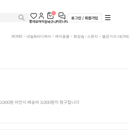
로그인 / 회원가입
좋아요
마이
커뮤니티
장바구니
HOME
>
네일&바디케어
>
케어용품
>
화장솜 / 스폰지
> 멸균거즈-대(5매)
,000원 미만시 배송비 3,000원이 청구됩니다.