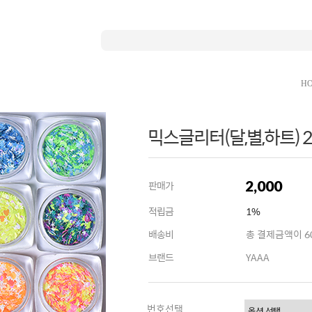
H
믹스글리터(달,별,하트) 2.
2,000
판매가
적립금
1%
배송비
총 결제금액이 60
브랜드
YAAA
번호선택