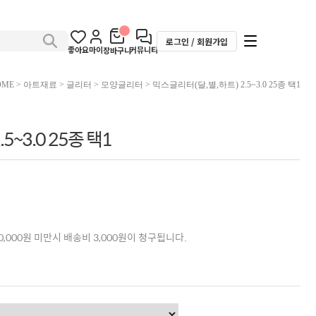
로그인 / 회원가입
좋아요
마이
커뮤니티
장바구니
OME
>
아트재료
>
글리터
>
모양글리터
> 믹스글리터(달,별,하트) 2.5~3.0 25종 택1
5~3.0 25종 택1
,000원 미만시 배송비 3,000원이 청구됩니다.