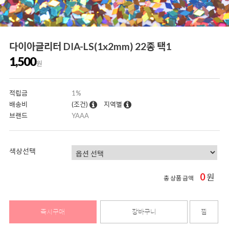
다이아글리터 DIA-LS(1x2mm) 22종 택1
1,500
원
적립금
1%
배송비
(조건)
지역별
브랜드
YAAA
색상선택
0
원
총 상품 금액
즉시구매
장바구니
찜