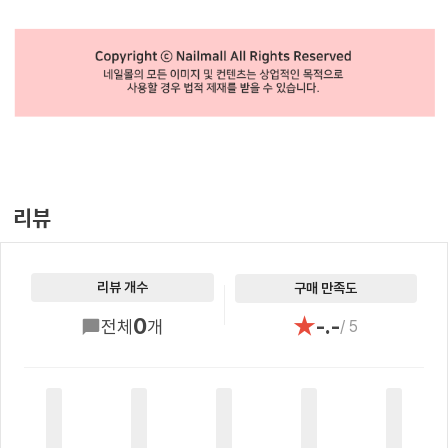
리뷰
리뷰 개수
구매 만족도
★
0
-.-
전체
개
/ 5