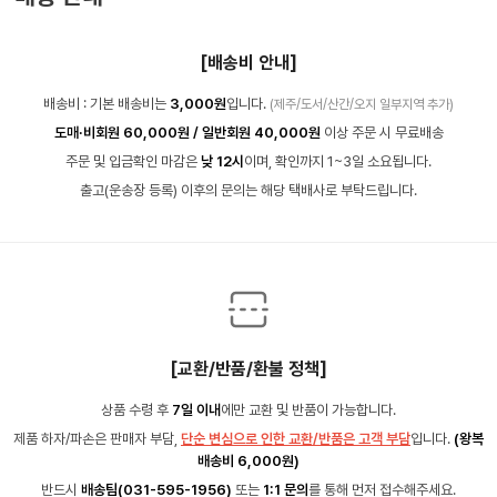
[배송비 안내]
배송비 : 기본 배송비는
3,000원
입니다.
(제주/도서/산간/오지 일부지역 추가)
도매·비회원 60,000원 / 일반회원 40,000원
이상 주문 시 무료배송
주문 및 입금확인 마감은
낮 12시
이며, 확인까지 1~3일 소요됩니다.
출고(운송장 등록) 이후의 문의는 해당 택배사로 부탁드립니다.
[교환/반품/환불 정책]
상품 수령 후
7일 이내
에만 교환 및 반품이 가능합니다.
제품 하자/파손은 판매자 부담,
단순 변심으로 인한 교환/반품은 고객 부담
입니다.
(왕복
배송비 6,000원)
반드시
배송팀(031-595-1956)
또는
1:1 문의
를 통해 먼저 접수해주세요.