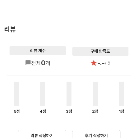
리뷰
리뷰 개수
구매 만족도
★
0
-.-
전체
개
/ 5
5점
4점
3점
2점
1점
-
-
-
-
-
리뷰 작성하기
후기 작성하기