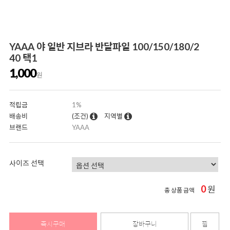
YAAA 야 일반 지브라 반달파일 100/150/180/2
40 택1
1,000
원
적립금
1%
배송비
(조건)
지역별
브랜드
YAAA
사이즈 선택
0
원
총 상품 금액
즉시구매
장바구니
찜