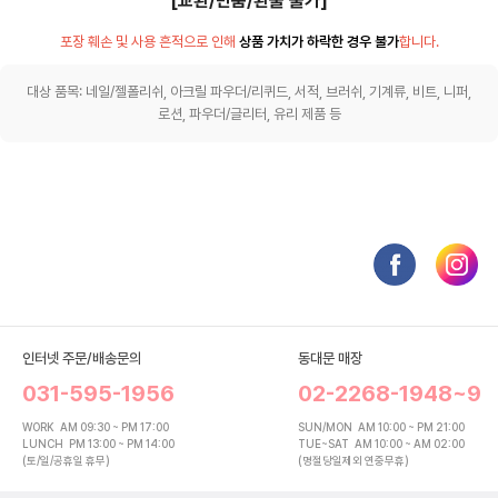
[교환/반품/환불 불가]
포장 훼손 및 사용 흔적으로 인해
상품 가치가 하락한 경우 불가
합니다.
대상 품목: 네일/젤폴리쉬, 아크릴 파우더/리퀴드, 서적, 브러쉬, 기계류, 비트, 니퍼,
로션, 파우더/글리터, 유리 제품 등
인터넷 주문/배송문의
동대문 매장
031-595-1956
02-2268-1948~9
WORK
AM 09:30 ~ PM 17:00
SUN/MON
AM 10:00 ~ PM 21:00
LUNCH
PM 13:00 ~ PM 14:00
TUE~SAT
AM 10:00 ~ AM 02:00
(토/일/공휴일 휴무)
(명절당일제외 연중무휴)