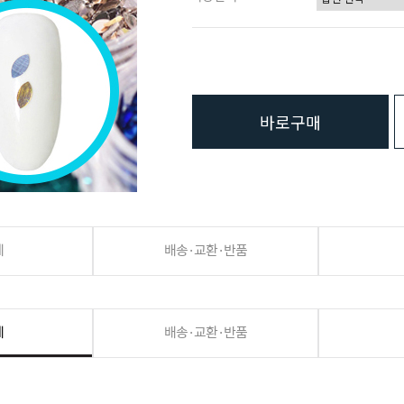
바로구매
세
배송·교환·반품
세
배송·교환·반품