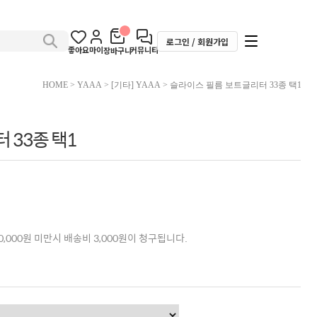
로그인 / 회원가입
좋아요
마이
커뮤니티
장바구니
HOME
>
YAAA
>
[기타] YAAA
> 슬라이스 필름 보트글리터 33종 택1
 33종 택1
,000원 미만시 배송비 3,000원이 청구됩니다.