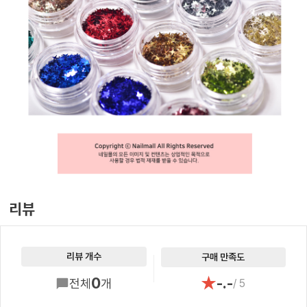
리뷰
리뷰 개수
구매 만족도
★
0
-.-
전체
개
/ 5