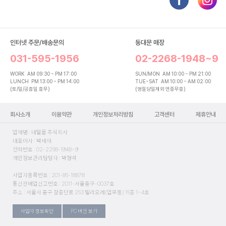
인터넷 주문/배송문의
동대문 매장
031-595-1956
02-2268-1948~9
WORK
AM 09:30 ~ PM 17:00
SUN/MON
AM 10:00 ~ PM 21:00
LUNCH
PM 13:00 ~ PM 14:00
TUE~SAT
AM 10:00 ~ AM 02:00
(토/일/공휴일 휴무)
(명절당일제외 연중무휴)
회사소개
이용약관
개인정보처리방침
고객센터
제휴안내
업체명 : 네일몰 주식회사
대표이사 : 박세재
전화번호 : 02-2268-1948~9
개인정보관리담당자 : 박형석
사업자등록번호 : 201-86-18878
통신판매업신고번호 : 2011-서울중구-0037호
주소 : 서울시 중구 장충단로 263 밀리오레(업무동) 16층 1~4호
사업자 정보확인
PC 버전 보기