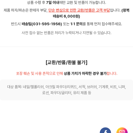
상품 수령 후
7일 이내
에만 교환 및 반품이 가능합니다.
제품 하자/파손은 판매자 부담,
단순 변심으로 인한 교환/반품은 고객 부담
입니다.
(왕복
배송비 6,000원)
반드시
배송팀(031-595-1956)
또는
1:1 문의
를 통해 먼저 접수해주세요.
사전 접수 없는 반품은 처리가 누락되거나 지연될 수 있습니다.
[교환/반품/환불 불가]
포장 훼손 및 사용 흔적으로 인해
상품 가치가 하락한 경우 불가
합니다.
대상 품목: 네일/젤폴리쉬, 아크릴 파우더/리퀴드, 서적, 브러쉬, 기계류, 비트, 니퍼,
로션, 파우더/글리터, 유리 제품 등