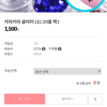
키라키라 글리터 (소) 20종 택1
1,500
원
적립금
1%
배송비
(조건)
지역별
브랜드
YAAA
색상선택
0
원
총 상품 금액
즉시구매
장바구니
찜