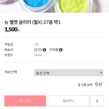
뉴 벨벳 글리터 (펄X) 27종 택1
1,500
원
적립금
1%
배송비
(조건)
지역별
브랜드
YAAA
색상선택
0
원
총 상품 금액
즉시구매
장바구니
찜