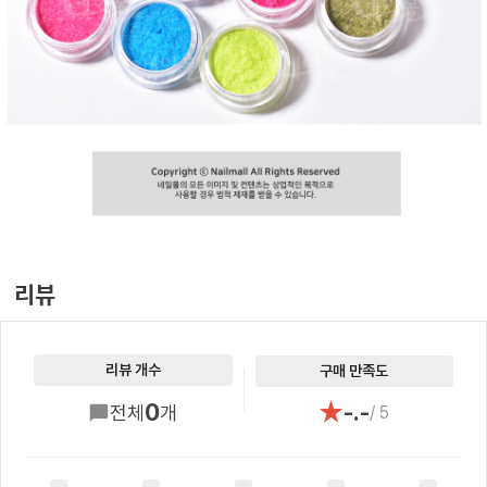
리뷰
리뷰 개수
구매 만족도
★
0
-.-
전체
개
/ 5