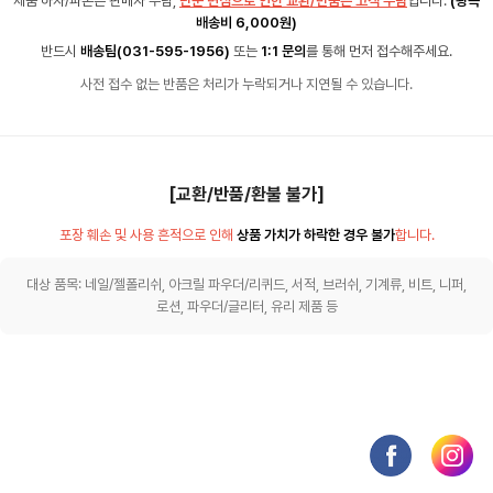
제품 하자/파손은 판매자 부담,
단순 변심으로 인한 교환/반품은 고객 부담
입니다.
(왕복
배송비 6,000원)
반드시
배송팀(031-595-1956)
또는
1:1 문의
를 통해 먼저 접수해주세요.
사전 접수 없는 반품은 처리가 누락되거나 지연될 수 있습니다.
[교환/반품/환불 불가]
포장 훼손 및 사용 흔적으로 인해
상품 가치가 하락한 경우 불가
합니다.
대상 품목: 네일/젤폴리쉬, 아크릴 파우더/리퀴드, 서적, 브러쉬, 기계류, 비트, 니퍼,
로션, 파우더/글리터, 유리 제품 등