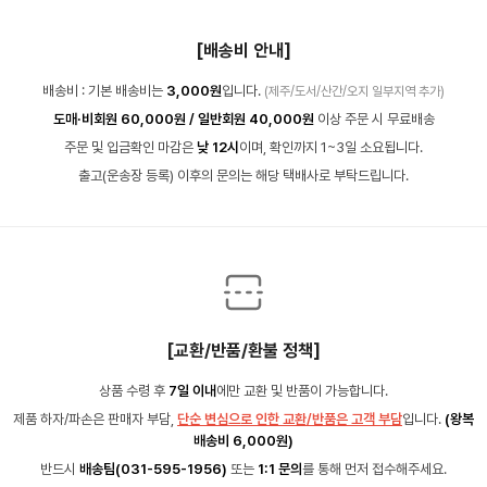
[배송비 안내]
배송비 : 기본 배송비는
3,000원
입니다.
(제주/도서/산간/오지 일부지역 추가)
도매·비회원 60,000원 / 일반회원 40,000원
이상 주문 시 무료배송
주문 및 입금확인 마감은
낮 12시
이며, 확인까지 1~3일 소요됩니다.
출고(운송장 등록) 이후의 문의는 해당 택배사로 부탁드립니다.
[교환/반품/환불 정책]
상품 수령 후
7일 이내
에만 교환 및 반품이 가능합니다.
제품 하자/파손은 판매자 부담,
단순 변심으로 인한 교환/반품은 고객 부담
입니다.
(왕복
배송비 6,000원)
반드시
배송팀(031-595-1956)
또는
1:1 문의
를 통해 먼저 접수해주세요.