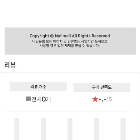
리뷰
리뷰 개수
구매 만족도
★
0
-.-
전체
개
/ 5