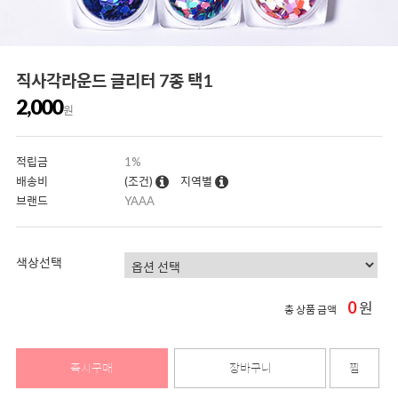
직사각라운드 글리터 7종 택1
2,000
원
적립금
1%
배송비
(조건)
지역별
브랜드
YAAA
색상선택
0
원
총 상품 금액
즉시구매
장바구니
찜