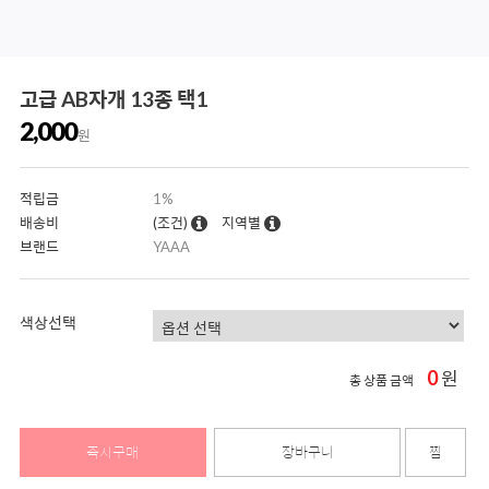
고급 AB자개 13종 택1
2,000
원
적립금
1%
배송비
(조건)
지역별
브랜드
YAAA
색상선택
0
원
총 상품 금액
즉시구매
장바구니
찜