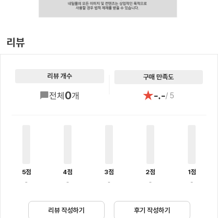
리뷰
리뷰 개수
구매 만족도
★
0
-.-
전체
개
/ 5
5점
4점
3점
2점
1점
-
-
-
-
-
리뷰 작성하기
후기 작성하기