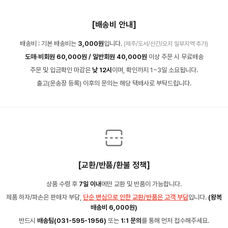
[배송비 안내]
배송비 : 기본 배송비는
3,000원
입니다.
(제주/도서/산간/오지 일부지역 추가)
도매·비회원 60,000원 / 일반회원 40,000원
이상 주문 시 무료배송
주문 및 입금확인 마감은
낮 12시
이며, 확인까지 1~3일 소요됩니다.
출고(운송장 등록) 이후의 문의는 해당 택배사로 부탁드립니다.
[교환/반품/환불 정책]
상품 수령 후
7일 이내
에만 교환 및 반품이 가능합니다.
제품 하자/파손은 판매자 부담,
단순 변심으로 인한 교환/반품은 고객 부담
입니다.
(왕복
배송비 6,000원)
반드시
배송팀(031-595-1956)
또는
1:1 문의
를 통해 먼저 접수해주세요.