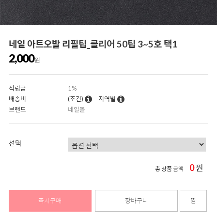
네일 아트오발 리필팁_클리어 50팁 3~5호 택1
2,000
원
적립금
1%
배송비
(조건)
지역별
브랜드
네일몰
선택
0
원
총 상품 금액
즉시구매
장바구니
찜