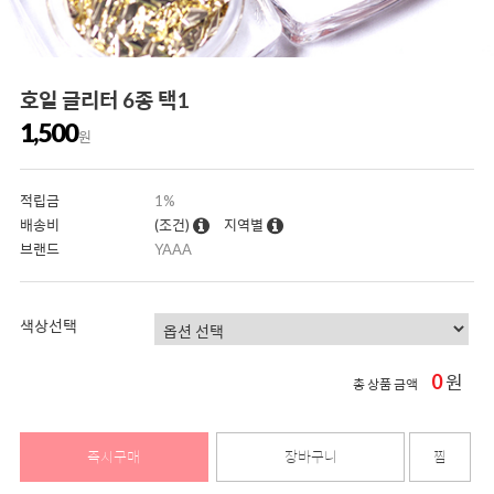
호일 글리터 6종 택1
1,500
원
적립금
1%
배송비
(조건)
지역별
브랜드
YAAA
색상선택
0
원
총 상품 금액
즉시구매
장바구니
찜