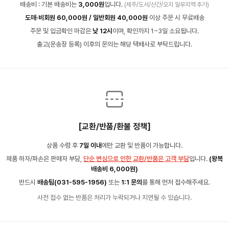
배송비 : 기본 배송비는
3,000원
입니다.
(제주/도서/산간/오지 일부지역 추가)
도매·비회원 60,000원 / 일반회원 40,000원
이상 주문 시 무료배송
주문 및 입금확인 마감은
낮 12시
이며, 확인까지 1~3일 소요됩니다.
출고(운송장 등록) 이후의 문의는 해당 택배사로 부탁드립니다.
[교환/반품/환불 정책]
상품 수령 후
7일 이내
에만 교환 및 반품이 가능합니다.
제품 하자/파손은 판매자 부담,
단순 변심으로 인한 교환/반품은 고객 부담
입니다.
(왕복
배송비 6,000원)
반드시
배송팀(031-595-1956)
또는
1:1 문의
를 통해 먼저 접수해주세요.
사전 접수 없는 반품은 처리가 누락되거나 지연될 수 있습니다.