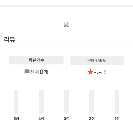
리뷰
리뷰 개수
구매 만족도
★
0
-.-
전체
개
/ 5
5점
4점
3점
2점
1점
-
-
-
-
-