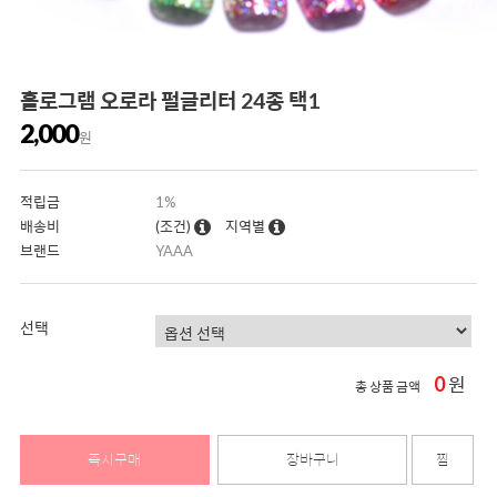
홀로그램 오로라 펄글리터 24종 택1
2,000
원
적립금
1%
배송비
(조건)
지역별
브랜드
YAAA
선택
0
원
총 상품 금액
즉시구매
장바구니
찜