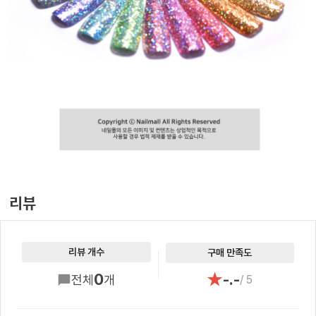
리뷰
리뷰 개수
구매 만족도
★
0
-.-
전체
개
/ 5