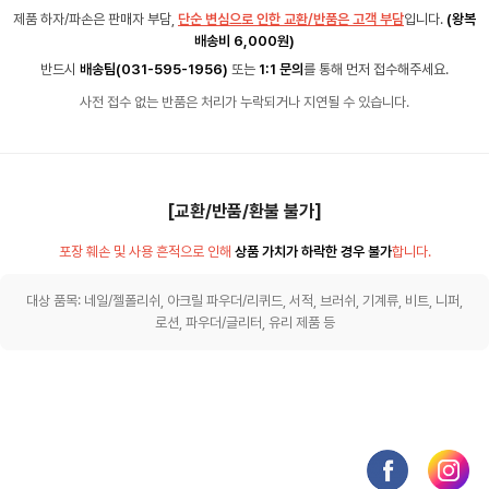
제품 하자/파손은 판매자 부담,
단순 변심으로 인한 교환/반품은 고객 부담
입니다.
(왕복
배송비 6,000원)
반드시
배송팀(031-595-1956)
또는
1:1 문의
를 통해 먼저 접수해주세요.
사전 접수 없는 반품은 처리가 누락되거나 지연될 수 있습니다.
[교환/반품/환불 불가]
포장 훼손 및 사용 흔적으로 인해
상품 가치가 하락한 경우 불가
합니다.
대상 품목: 네일/젤폴리쉬, 아크릴 파우더/리퀴드, 서적, 브러쉬, 기계류, 비트, 니퍼,
로션, 파우더/글리터, 유리 제품 등