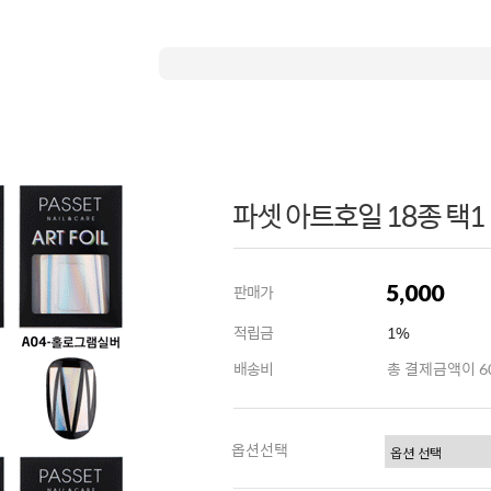
파셋 아트호일 18종 택1
5,000
판매가
적립금
1%
배송비
총 결제금액이 60
옵션선택