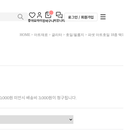
로그인 / 회원가입
좋아요
마이
커뮤니티
장바구니
HOME
>
아트재료
>
글리터
>
호일/필름지
> 파셋 아트호일 18종 택1
,000원 미만시 배송비 3,000원이 청구됩니다.