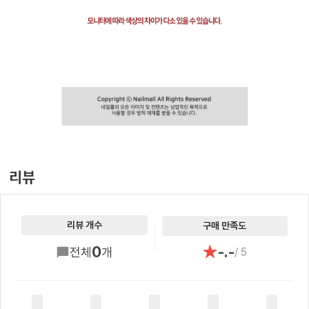
리뷰
리뷰 개수
구매 만족도
★
0
-.-
전체
개
/ 5