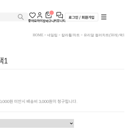
로그인 / 회원가입
좋아요
마이
커뮤니티
장바구니
HOME
>
네일팁
>
칼라휠/차트
> 유리알 컬러차트(50개) 택1
택1
,000원 미만시 배송비 3,000원이 청구됩니다.