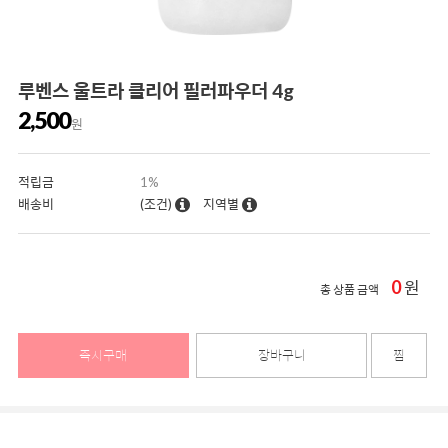
루벤스 울트라 클리어 필러파우더 4g
2,500
원
적립금
1%
배송비
(조건)
지역별
0
원
총 상품 금액
즉시구매
장바구니
찜