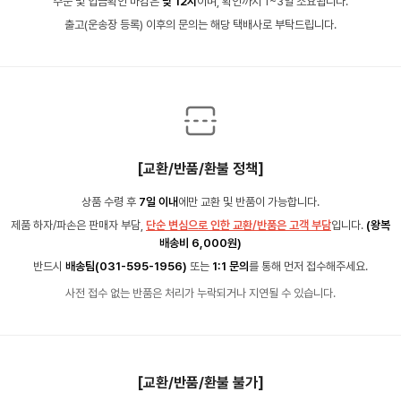
주문 및 입금확인 마감은
낮 12시
이며, 확인까지 1~3일 소요됩니다.
출고(운송장 등록) 이후의 문의는 해당 택배사로 부탁드립니다.
[교환/반품/환불 정책]
상품 수령 후
7일 이내
에만 교환 및 반품이 가능합니다.
제품 하자/파손은 판매자 부담,
단순 변심으로 인한 교환/반품은 고객 부담
입니다.
(왕복
배송비 6,000원)
반드시
배송팀(031-595-1956)
또는
1:1 문의
를 통해 먼저 접수해주세요.
사전 접수 없는 반품은 처리가 누락되거나 지연될 수 있습니다.
[교환/반품/환불 불가]