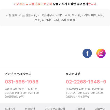
포장 훼손 및 사용 흔적으로 인해
상품 가치가 하락한 경우 불가
합니다.
대상 품목: 네일/젤폴리쉬, 아크릴 파우더/리퀴드, 서적, 브러쉬, 기계류, 비트, 니퍼,
로션, 파우더/글리터, 유리 제품 등
인터넷 주문/배송문의
동대문 매장
031-595-1956
02-2268-1948~9
WORK
AM 09:30 ~ PM 17:00
SUN/MON
AM 10:00 ~ PM 21:00
LUNCH
PM 13:00 ~ PM 14:00
TUE~SAT
AM 10:00 ~ AM 02:00
(토/일/공휴일 휴무)
(명절당일제외 연중무휴)
회사소개
이용약관
개인정보처리방침
고객센터
제휴안내