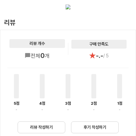
리뷰
리뷰 개수
구매 만족도
★
0
-.-
전체
개
/ 5
5점
4점
3점
2점
1점
-
-
-
-
-
리뷰 작성하기
후기 작성하기