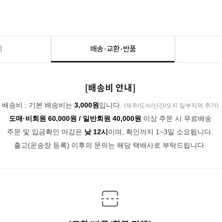
세
배송·교환·반품
[배송비 안내]
배송비 : 기본 배송비는
3,000원
입니다.
(제주/도서/산간/오지 일부지역 추가)
도매·비회원 60,000원 / 일반회원 40,000원
이상 주문 시 무료배송
주문 및 입금확인 마감은
낮 12시
이며, 확인까지 1~3일 소요됩니다.
출고(운송장 등록) 이후의 문의는 해당 택배사로 부탁드립니다.