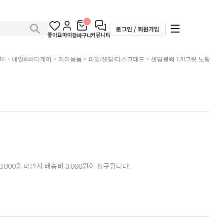
로그인 / 회원가입
좋아요
마이
커뮤니티
장바구니
ME
>
네일&바디케어
>
케어용품
>
파일/샌딩/디스크패드
> 샌딩블럭 120그릿 노랑
,000원 미만시 배송비 3,000원이 청구됩니다.