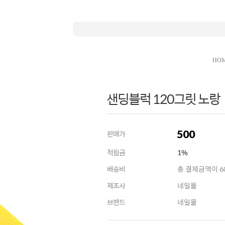
HO
샌딩블럭 120그릿 노랑
500
판매가
적립금
1%
배송비
총 결제금액이 60
제조사
네일몰
브랜드
네일몰