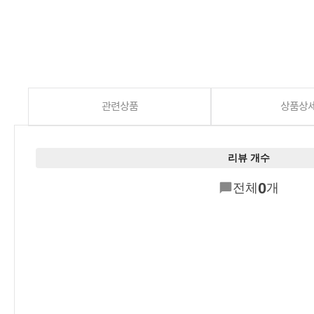
관련상품
상품상
리뷰 개수
0
전체
개