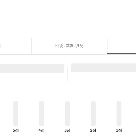
세
배송·교환·반품
5점
4점
3점
2점
1점