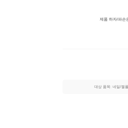
제품 하자/파손
대상 품목: 네일/젤폴