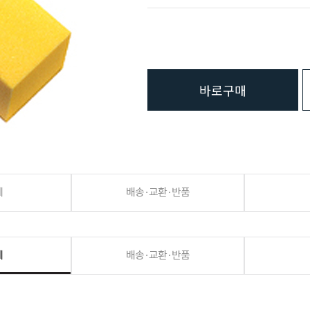
바로구매
세
배송·교환·반품
세
배송·교환·반품