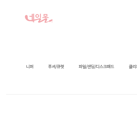
니퍼
푸셔/큐렛
파일/샌딩/디스크패드
클리