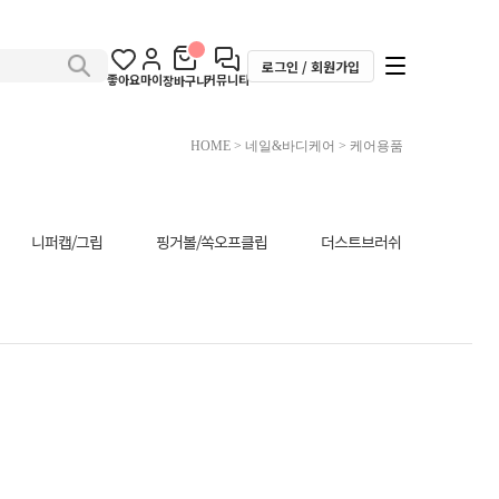
로그인 / 회원가입
좋아요
마이
커뮤니티
장바구니
HOME
>
네일&바디케어
>
케어용품
니퍼캡/그립
핑거볼/쏙오프클립
더스트브러쉬