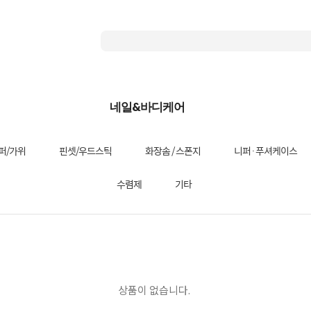
네일&바디케어
퍼/가위
핀셋/우드스틱
화장솜 / 스폰지
니퍼·푸셔케이스
수렴제
기타
상품이 없습니다.