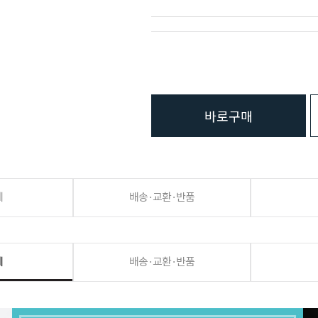
바로구매
세
배송·교환·반품
세
배송·교환·반품