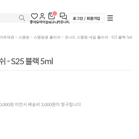
로그인 / 회원가입
좋아요
마이
커뮤니티
장바구니
아트재료
>
스탬핑
>
스탬핑용 폴리쉬
> 코나드 스탬핑 네일 폴리쉬 - S25 블랙 5ml
- S25 블랙 5ml
,000원 미만시 배송비 3,000원이 청구됩니다.