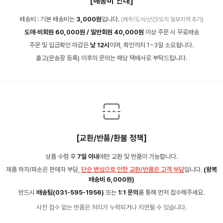
[배송비 안내]
배송비 : 기본 배송비는
3,000원
입니다.
(제주/도서/산간/오지 일부지역 추가)
도매·비회원 60,000원 / 일반회원 40,000원
이상 주문 시 무료배송
주문 및 입금확인 마감은
낮 12시
이며, 확인까지 1~3일 소요됩니다.
출고(운송장 등록) 이후의 문의는 해당 택배사로 부탁드립니다.
[교환/반품/환불 정책]
상품 수령 후
7일 이내
에만 교환 및 반품이 가능합니다.
제품 하자/파손은 판매자 부담,
단순 변심으로 인한 교환/반품은 고객 부담
입니다.
(왕복
배송비 6,000원)
반드시
배송팀(031-595-1956)
또는
1:1 문의
를 통해 먼저 접수해주세요.
사전 접수 없는 반품은 처리가 누락되거나 지연될 수 있습니다.