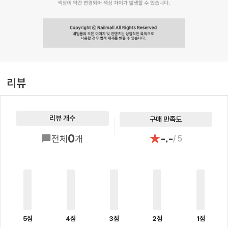
리뷰
리뷰 개수
구매 만족도
★
0
-.-
전체
개
/ 5
5점
4점
3점
2점
1점