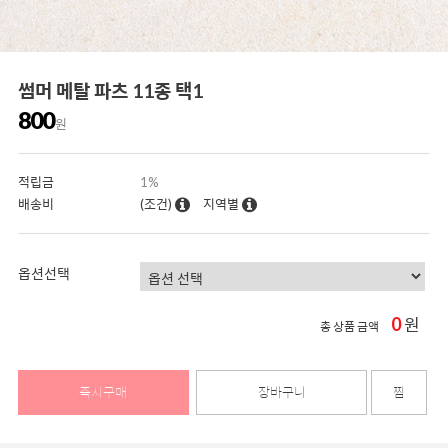
썸머 메탈 파츠 11종 택1
800
원
적립금
1%
배송비
(조건)
지역별
옵션선택
0
원
총 상품 금액
즉시구매
장바구니
찜