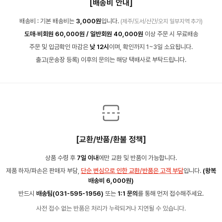
[배송비 안내]
배송비 : 기본 배송비는
3,000원
입니다.
(제주/도서/산간/오지 일부지역 추가)
도매·비회원 60,000원 / 일반회원 40,000원
이상 주문 시 무료배송
주문 및 입금확인 마감은
낮 12시
이며, 확인까지 1~3일 소요됩니다.
출고(운송장 등록) 이후의 문의는 해당 택배사로 부탁드립니다.
[교환/반품/환불 정책]
상품 수령 후
7일 이내
에만 교환 및 반품이 가능합니다.
제품 하자/파손은 판매자 부담,
단순 변심으로 인한 교환/반품은 고객 부담
입니다.
(왕복
배송비 6,000원)
반드시
배송팀(031-595-1956)
또는
1:1 문의
를 통해 먼저 접수해주세요.
사전 접수 없는 반품은 처리가 누락되거나 지연될 수 있습니다.