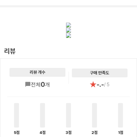
리뷰
리뷰 개수
구매 만족도
★
0
-.-
전체
개
/ 5
5점
4점
3점
2점
1점