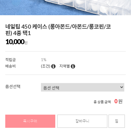
네일팁 450 케이스 (롱아몬드/아몬드/롱코핀/코
핀) 4종 택1
10,000
원
적립금
1%
배송비
(조건)
지역별
옵션선택
0
원
총 상품 금액
즉시구매
장바구니
찜