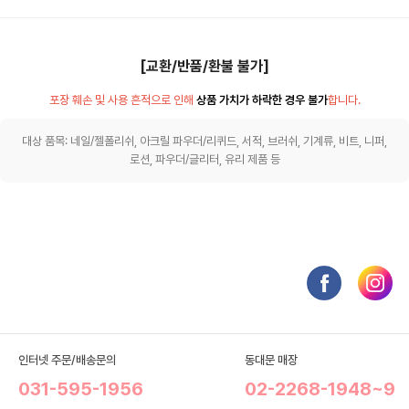
[교환/반품/환불 불가]
포장 훼손 및 사용 흔적으로 인해
상품 가치가 하락한 경우 불가
합니다.
대상 품목: 네일/젤폴리쉬, 아크릴 파우더/리퀴드, 서적, 브러쉬, 기계류, 비트, 니퍼,
로션, 파우더/글리터, 유리 제품 등
인터넷 주문/배송문의
동대문 매장
031-595-1956
02-2268-1948~9