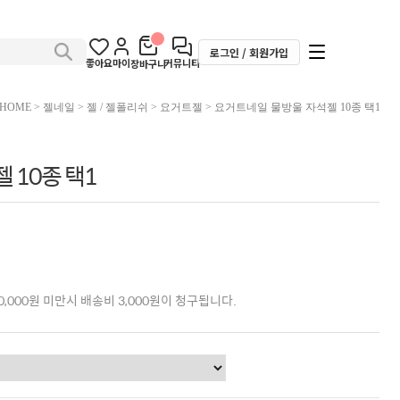
로그인 / 회원가입
좋아요
마이
커뮤니티
장바구니
HOME
>
젤네일
>
젤 / 젤폴리쉬
>
요거트젤
> 요거트네일 물방울 자석젤 10종 택1
 10종 택1
,000원 미만시 배송비 3,000원이 청구됩니다.