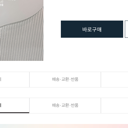
바로구매
세
배송·교환·반품
세
배송·교환·반품