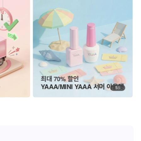
네일몰
국가고시 모음
5
5