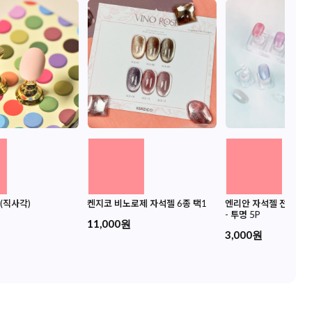
(직사각)
켄지코 비노로제 자석젤 6종 택1
엔리안 자석젤 전용 네
- 투명 5P
11,000원
3,000원