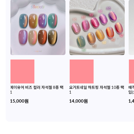
메이유어 비즈 컬러 자석젤 8종 택
요거트네일 하트핑 자석젤 10종 택
매직
1
1
입(
15,000원
14,000원
1,