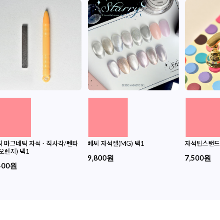
 마그네틱 자석 - 직사각/펜타
베씨 자석젤(MG) 택1
자석팁스탠드
오렌지) 택1
9,800원
7,500원
400원