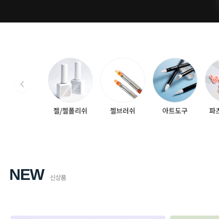
젤/젤폴리쉬
젤브러쉬
아트도구
파
NEW
신상품