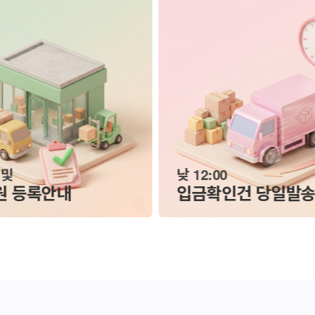
네일몰
% 할인
프롬더네일 입고완료
INI YAAA 서머 아울렛