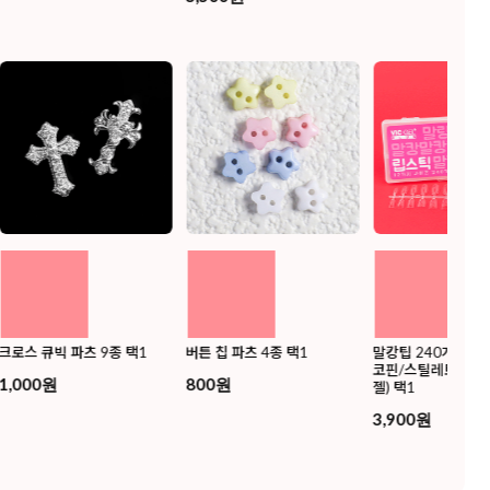
크로스 큐빅 파츠 9종 택1
버튼 칩 파츠 4종 택1
말캉팁 240개입 4종
코핀/스틸레토/립스
1,000원
800원
젤) 택1
3,900원