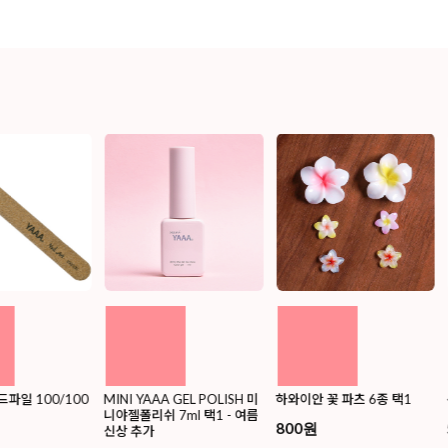
드파일 100/100
MINI YAAA GEL POLISH 미
하와이안 꽃 파츠 6종 택1
니야젤폴리쉬 7ml 택1 - 여름
800원
신상 추가