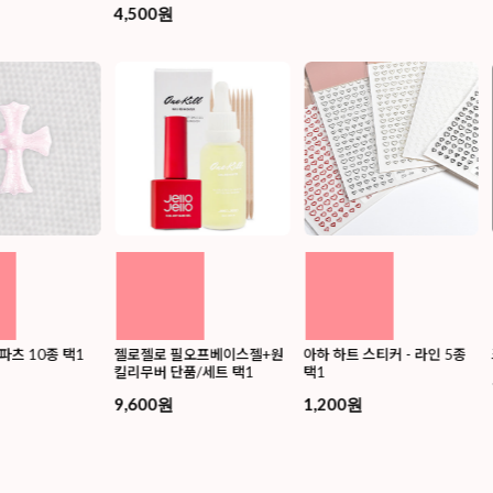
4,500원
파츠 10종 택1
젤로젤로 필오프베이스젤+원
아하 하트 스티커 - 라인 5종
킬리무버 단품/세트 택1
택1
9,600원
1,200원