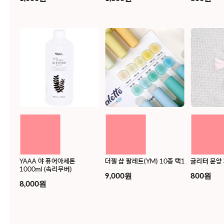
YAAA 야 퓨어아세톤
더젤 샵 팔레트(YM) 10종 택1
글리터 문양 
1000ml (속리무버)
릿) 택
9,000원
800원
8,000원