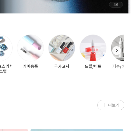
4
6
브스키®
케어용품
국가고시
드릴/비트
피부/바디
스털
더보기