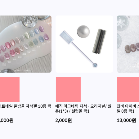
트네일 물방울 자석젤 10종 택
매직 마그네틱 자석 - 오리지날/ 원
진비 아이비
통(1*3) / 원형볼 택1
젤 8종 택1
,000원
2,000원
13,000원