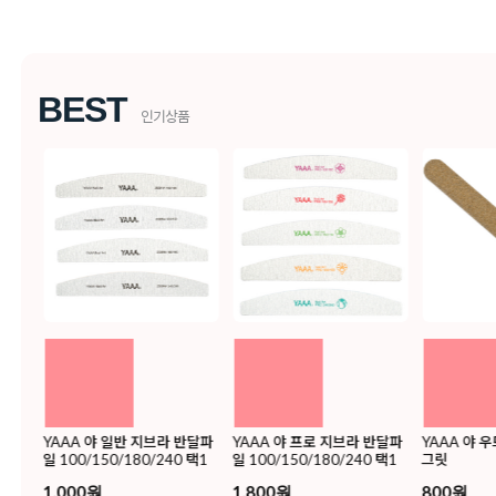
BEST
인기상품
야젤폴리
YAAA 야 일반 지브라 반달파
YAAA 야 프로 지브라 반달파
YAAA 야 우
일 100/150/180/240 택1
일 100/150/180/240 택1
그릿
1,000원
1,800원
800원