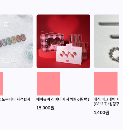
 스노우데이 자석반사
메이유어 러비더비 자석젤 6종 택1
매직 마그네틱 자석 - 
(06*2.7)/원형구슬(5m
15,000원
1,400원