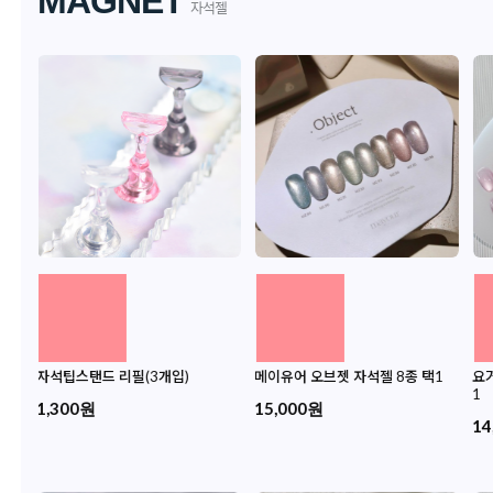
MAGNET
자석젤
쉬 자
자석팁스탠드 리필(3개입)
메이유어 오브젯 자석젤 8종 택1
요거
- 여
1
1,300원
15,000원
14