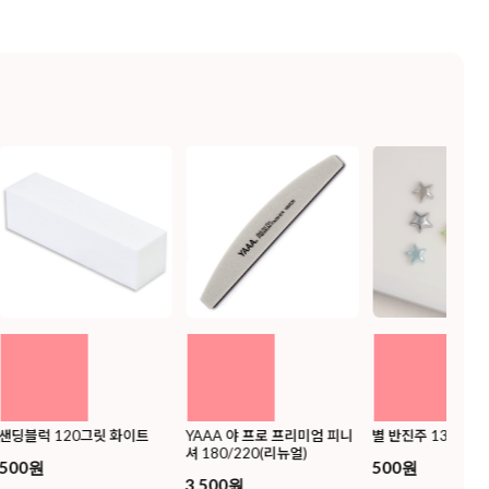
샌딩블럭 120그릿 화이트
YAAA 야 프로 프리미엄 피니
별 반진주 13종 택1
셔 180/220(리뉴얼)
500원
500원
3,500원