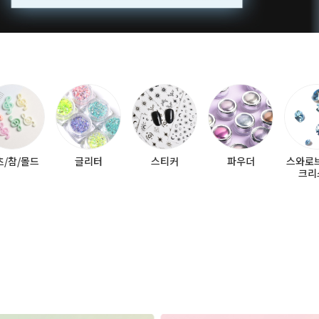
츠/참/몰드
글리터
스티커
파우더
스와로
크리