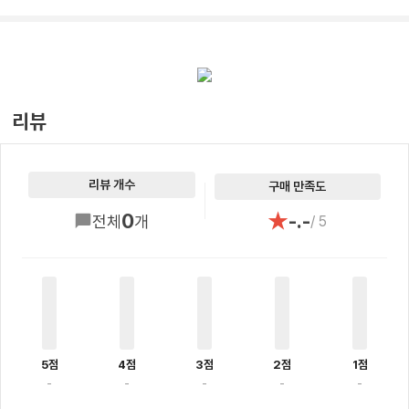
리뷰
리뷰 개수
구매 만족도
★
0
-.-
전체
개
/ 5
5점
4점
3점
2점
1점
-
-
-
-
-