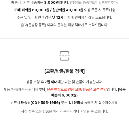
배송비 : 기본 배송비는
3,000원
입니다.
(제주/도서/산간/오지 일부지역 추가)
도매·비회원 60,000원 / 일반회원 40,000원
이상 주문 시 무료배송
주문 및 입금확인 마감은
낮 12시
이며, 확인까지 1~3일 소요됩니다.
출고(운송장 등록) 이후의 문의는 해당 택배사로 부탁드립니다.
[교환/반품/환불 정책]
상품 수령 후
7일 이내
에만 교환 및 반품이 가능합니다.
제품 하자/파손은 판매자 부담,
단순 변심으로 인한 교환/반품은 고객 부담
입니다.
(왕복
배송비 6,000원)
반드시
배송팀(031-595-1956)
또는
1:1 문의
를 통해 먼저 접수해주세요.
사전 접수 없는 반품은 처리가 누락되거나 지연될 수 있습니다.