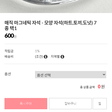
매직 마그네틱 자석 - 모양 자석(하트,토끼,도넛) 7
종 택1
600
원
적립금
1%
배송비
(조건)
지역별
옵션
0
원
총 상품 금액
즉시구매
장바구니
찜