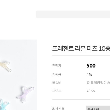
프레젠트 리본 파츠 10종
500
판매가
적립금
1%
배송비
총 결제금액이 60
브랜드
YAAA
옵션선택