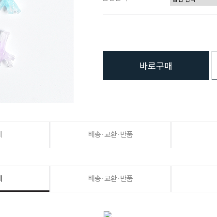
바로구매
세
배송·교환·반품
세
배송·교환·반품