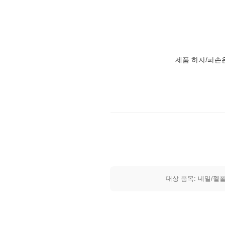
제품 하자/파손
대상 품목: 네일/젤폴