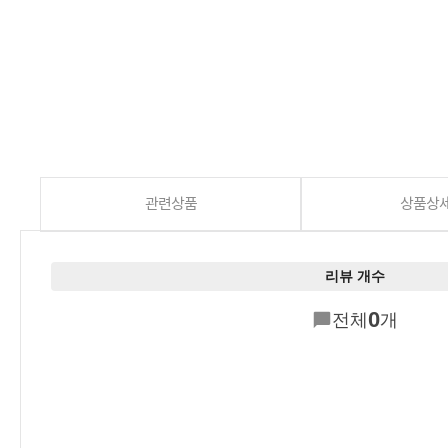
관련상품
상품상
리뷰 개수
0
전체
개