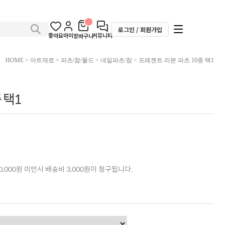
로그인 / 회원가입
좋아요
마이
커뮤니티
장바구니
HOME
>
아트재료
>
파츠/참/몰드
>
네일파츠/참
> 프레젠트 리본 파츠 10종 택1
 택1
,000원 미만시 배송비 3,000원이 청구됩니다.