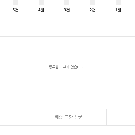
5점
4점
3점
2점
1점
-
-
-
-
-
등록된 리뷰가 없습니다.
세
배송·교환·반품