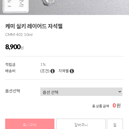
케미 실키 레이어드 자석젤
CMM-401 10ml
8,900
원
적립금
1%
배송비
(조건)
지역별
옵션선택
0
원
총 상품 금액
즉시구매
장바구니
찜