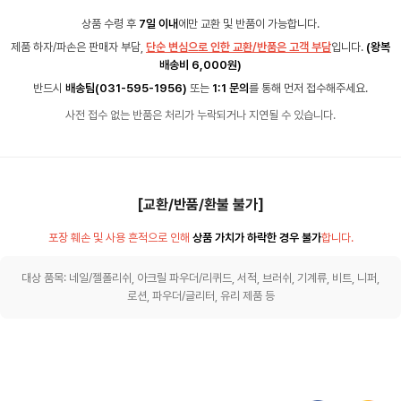
상품 수령 후
7일 이내
에만 교환 및 반품이 가능합니다.
제품 하자/파손은 판매자 부담,
단순 변심으로 인한 교환/반품은 고객 부담
입니다.
(왕복
배송비 6,000원)
반드시
배송팀(031-595-1956)
또는
1:1 문의
를 통해 먼저 접수해주세요.
사전 접수 없는 반품은 처리가 누락되거나 지연될 수 있습니다.
[교환/반품/환불 불가]
포장 훼손 및 사용 흔적으로 인해
상품 가치가 하락한 경우 불가
합니다.
대상 품목: 네일/젤폴리쉬, 아크릴 파우더/리퀴드, 서적, 브러쉬, 기계류, 비트, 니퍼,
로션, 파우더/글리터, 유리 제품 등