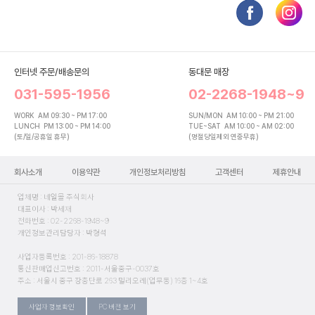
인터넷 주문/배송문의
동대문 매장
031-595-1956
02-2268-1948~9
WORK
AM 09:30 ~ PM 17:00
SUN/MON
AM 10:00 ~ PM 21:00
LUNCH
PM 13:00 ~ PM 14:00
TUE~SAT
AM 10:00 ~ AM 02:00
(토/일/공휴일 휴무)
(명절당일제외 연중무휴)
회사소개
이용약관
개인정보처리방침
고객센터
제휴안내
업체명 : 네일몰 주식회사
대표이사 : 박세재
전화번호 : 02-2268-1948~9
개인정보관리담당자 : 박형석
사업자등록번호 : 201-86-18878
통신판매업신고번호 : 2011-서울중구-0037호
주소 : 서울시 중구 장충단로 263 밀리오레(업무동) 16층 1~4호
사업자 정보확인
PC 버전 보기