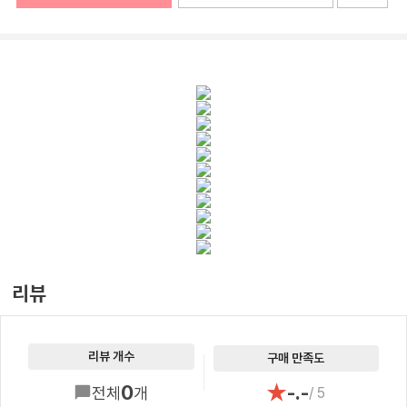
리뷰
리뷰 개수
구매 만족도
★
0
-.-
전체
개
/ 5