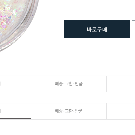
바로구매
세
배송·교환·반품
세
배송·교환·반품