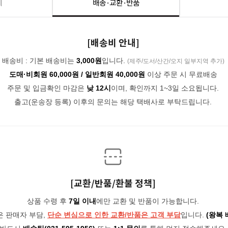
세
배송·교환·반품
[배송비 안내]
배송비 : 기본 배송비는
3,000원
입니다.
(제주/도서/산간/오지 일부지역 추가)
도매·비회원 60,000원 / 일반회원 40,000원
이상 주문 시 무료배송
주문 및 입금확인 마감은
낮 12시
이며, 확인까지 1~3일 소요됩니다.
출고(운송장 등록) 이후의 문의는 해당 택배사로 부탁드립니다.
[교환/반품/환불 정책]
상품 수령 후
7일 이내
에만 교환 및 반품이 가능합니다.
은 판매자 부담,
단순 변심으로 인한 교환/반품은 고객 부담
입니다.
(왕복 