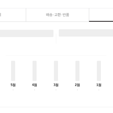
세
배송·교환·반품
5점
4점
3점
2점
1점
-
-
-
-
-