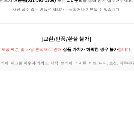
반드시
배송팀(031-595-1956)
또는
1:1 문의
를 통해 먼저 접수해주세요.
사전 접수 없는 반품은 처리가 누락되거나 지연될 수 있습니다.
[교환/반품/환불 불가]
포장 훼손 및 사용 흔적으로 인해
상품 가치가 하락한 경우 불가
합니다.
리쉬, 아크릴 파우더/리퀴드, 서적, 브러쉬, 기계류, 비트, 니퍼, 로션, 파우더/