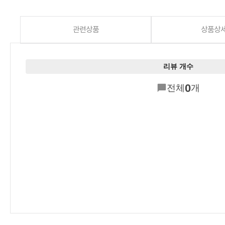
관련상품
상품상
리뷰 개수
0
전체
개