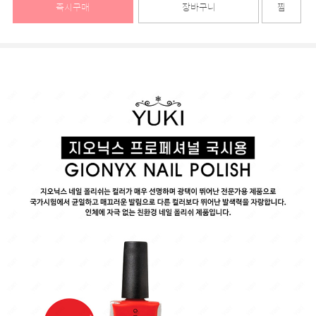
즉시구매
장바구니
찜