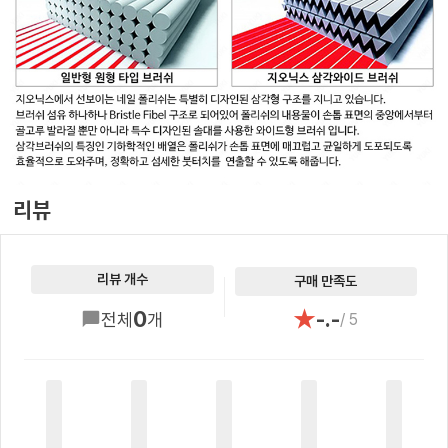
리뷰
리뷰 개수
구매 만족도
★
0
-.-
전체
개
/ 5