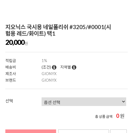
지오닉스 국시용 네일폴리쉬 #3205/#0001(시
험용 레드/화이트) 택1
20,000
원
적립금
1%
배송비
(조건)
지역별
제조사
GIONYX
브랜드
GIONYX
선택
0
원
총 상품 금액