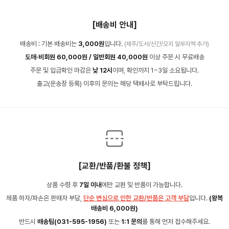
[배송비 안내]
배송비 : 기본 배송비는
3,000원
입니다.
(제주/도서/산간/오지 일부지역 추가)
도매·비회원 60,000원 / 일반회원 40,000원
이상 주문 시 무료배송
주문 및 입금확인 마감은
낮 12시
이며, 확인까지 1~3일 소요됩니다.
출고(운송장 등록) 이후의 문의는 해당 택배사로 부탁드립니다.
[교환/반품/환불 정책]
상품 수령 후
7일 이내
에만 교환 및 반품이 가능합니다.
제품 하자/파손은 판매자 부담,
단순 변심으로 인한 교환/반품은 고객 부담
입니다.
(왕복
배송비 6,000원)
반드시
배송팀(031-595-1956)
또는
1:1 문의
를 통해 먼저 접수해주세요.