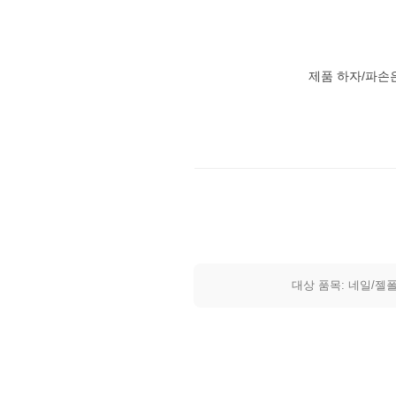
제품 하자/파손
대상 품목: 네일/젤폴