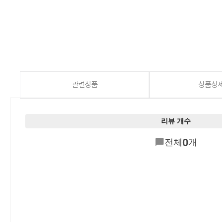
관련상품
상품상
리뷰 개수
0
전체
개