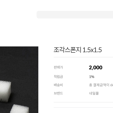
조각스폰지 1.5x1.5
2,000
판매가
적립금
1%
배송비
총 결제금액이 60
브랜드
네일몰