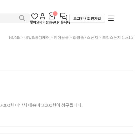
로그인 / 회원가입
좋아요
마이
커뮤니티
장바구니
HOME
>
네일&바디케어
>
케어용품
>
화장솜 / 스폰지
> 조각스폰지 1.5x1.5
,000원 미만시 배송비 3,000원이 청구됩니다.