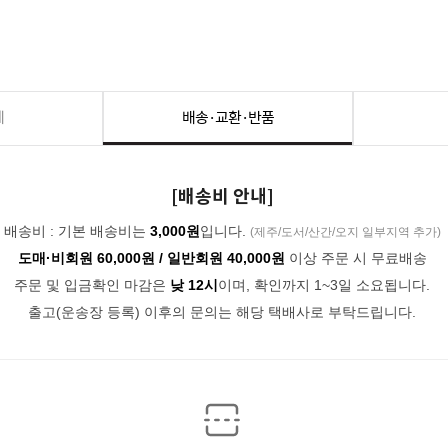
세
배송·교환·반품
[배송비 안내]
배송비 : 기본 배송비는
3,000원
입니다.
(제주/도서/산간/오지 일부지역 추가)
도매·비회원 60,000원 / 일반회원 40,000원
이상 주문 시 무료배송
주문 및 입금확인 마감은
낮 12시
이며, 확인까지 1~3일 소요됩니다.
출고(운송장 등록) 이후의 문의는 해당 택배사로 부탁드립니다.