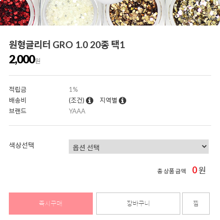
원형글리터 GRO 1.0 20종 택1
2,000
원
적립금
1%
배송비
(조건)
지역별
브랜드
YAAA
색상선택
0
원
총 상품 금액
즉시구매
장바구니
찜