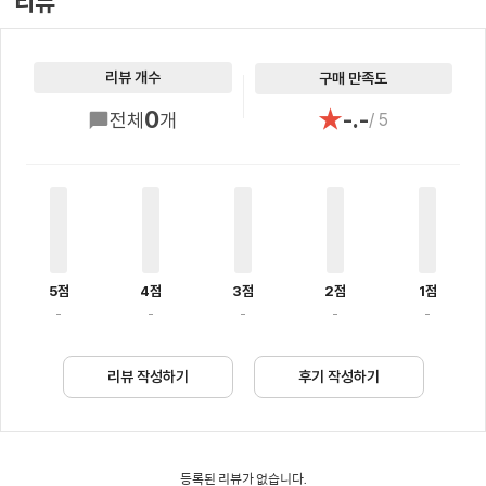
리뷰
리뷰 개수
구매 만족도
★
0
-.-
전체
개
/ 5
5점
4점
3점
2점
1점
-
-
-
-
-
리뷰 작성하기
후기 작성하기
등록된 리뷰가 없습니다.