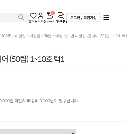
로그인 / 회원가입
좋아요
마이
커뮤니티
장바구니
HOME
>
네일팁
>
네일팁
>
50팁
> 네일 숏오발 리필팁 -클리어 (50팁) 1~10호 택1
 (50팁) 1~10호 택1
,000원 미만시 배송비 3,000원이 청구됩니다.