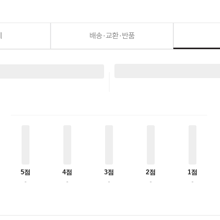
세
배송·교환·반품
5점
4점
3점
2점
1점
-
-
-
-
-