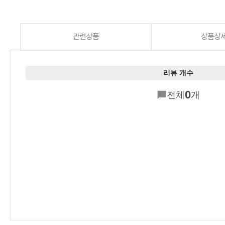
관련상품
상품상
리뷰 개수
0
전체
개