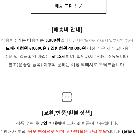
세
배송·교환·반품
[배송비 안내]
배송비 : 기본 배송비는
3,000원
입니다.
(제주/도서/산간/오지 일부지역 추가)
도매·비회원 60,000원 / 일반회원 40,000원
이상 주문 시 무료배송
주문 및 입금확인 마감은
낮 12시
이며, 확인까지 1~3일 소요됩니다.
출고(운송장 등록) 이후의 문의는 해당 택배사로 부탁드립니다.
[교환/반품/환불 정책]
상품 수령 후
7일 이내
에만 교환 및 반품이 가능합니다.
은 판매자 부담,
단순 변심으로 인한 교환/반품은 고객 부담
입니다.
(왕복 