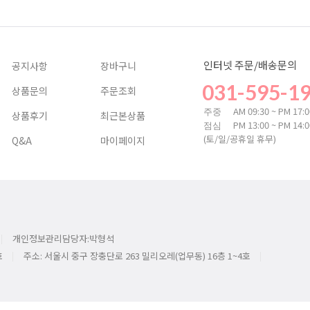
인터넷 주문/배송문의
공지사항
장바구니
031-595-1
상품문의
주문조회
AM 09:30 ~ PM 17:
주중
상품후기
최근본상품
PM 13:00 ~ PM 14:
점심
(토/일/공휴일 휴무)
Q&A
마이페이지
개인정보관리담당자:박형석
호
주소: 서울시 중구 장충단로 263 밀리오레(업무동) 16층 1~4호