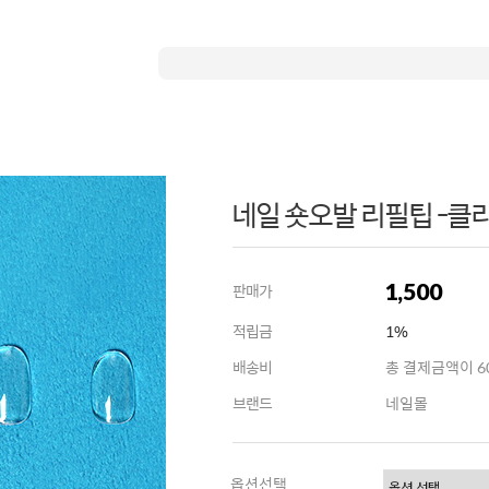
네일 숏오발 리필팁 -클리어
1,500
판매가
적립금
1%
배송비
총 결제금액이 60
브랜드
네일몰
옵션선택