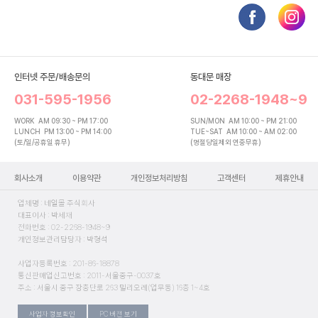
인터넷 주문/배송문의
동대문 매장
031-595-1956
02-2268-1948~9
WORK
AM 09:30 ~ PM 17:00
SUN/MON
AM 10:00 ~ PM 21:00
LUNCH
PM 13:00 ~ PM 14:00
TUE~SAT
AM 10:00 ~ AM 02:00
(토/일/공휴일 휴무)
(명절당일제외 연중무휴)
회사소개
이용약관
개인정보처리방침
고객센터
제휴안내
업체명 : 네일몰 주식회사
대표이사 : 박세재
전화번호 : 02-2268-1948~9
개인정보관리담당자 : 박형석
사업자등록번호 : 201-86-18878
통신판매업신고번호 : 2011-서울중구-0037호
주소 : 서울시 중구 장충단로 263 밀리오레(업무동) 16층 1~4호
사업자 정보확인
PC 버전 보기