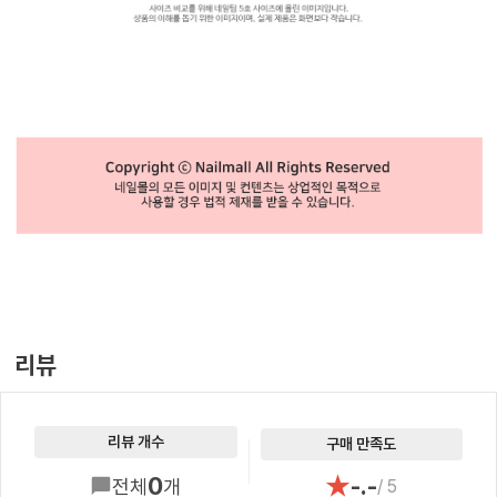
리뷰
리뷰 개수
구매 만족도
★
0
-.-
전체
개
/ 5