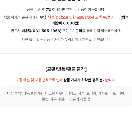
상품 수령 후
7일 이내
에만 교환 및 반품이 가능합니다.
제품 하자/파손은 판매자 부담,
단순 변심으로 인한 교환/반품은 고객 부담
입니다.
(왕복
배송비 6,000원)
반드시
배송팀(031-595-1956)
또는
1:1 문의
를 통해 먼저 접수해주세요.
사전 접수 없는 반품은 처리가 누락되거나 지연될 수 있습니다.
[교환/반품/환불 불가]
포장 훼손 및 사용 흔적으로 인해
상품 가치가 하락한 경우 불가
합니다.
대상 품목: 네일/젤폴리쉬, 아크릴 파우더/리퀴드, 서적, 브러쉬, 기계류, 비트, 니퍼,
로션, 파우더/글리터, 유리 제품 등