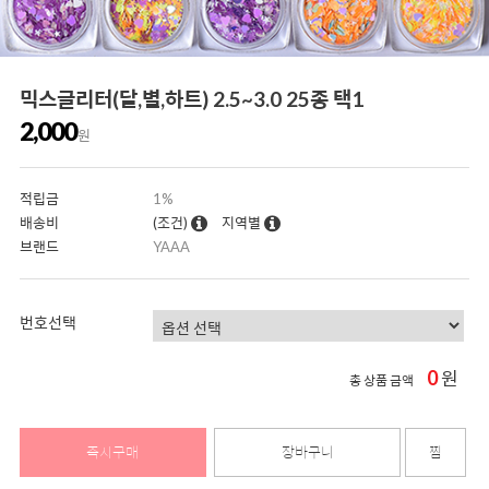
믹스글리터(달,별,하트) 2.5~3.0 25종 택1
2,000
원
적립금
1%
배송비
(조건)
지역별
브랜드
YAAA
번호선택
0
원
총 상품 금액
즉시구매
장바구니
찜